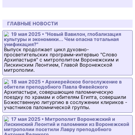
ГЛАВНЫЕ НОВОСТИ
19 мая 2025 • "Новый Вавилон, глобализация
культуры и экономики... Чем опасна тотальная
унификация?"
Выпуск продолжает цикл духовно-
просветительских программ-интервью "Слово
Архипастыря" с митрополитом Воронежским и
Лискинским Леонтием, Главой Воронежской
митрополии.
18 мая 2025 • Архиерейское богослужение в
обители преподобного Павла Фивейского
Архипастыри, совершающие паломническую
поездку по храмам и обителям Египта, совершили
Божественную литургию в сослужении клириков -
участников паломнической группы.
17 мая 2025 • Митрополит Воронежский и
Лискинский Леонтий и паломники из Воронежской
митрополии посетили Лавру преподобного
Антония Великого