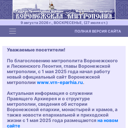
9 августа 2026 г., ВОСКРЕСЕНЬЕ, (27 июля ст.)
Toggle navigation
ПОЛНАЯ ВЕРСИЯ САЙТА
Уважаемые посетители!
По благословению митрополита Воронежского
и Лискинского Леонтия, главы Воронежской
митрополии, с 1 мая 2025 года начал работу
новый официальный сайт Воронежской
митрополии
www.vrn-eparhia.ru
.
Актуальная информация о служении
Правящего Архиерея и о структуре
митрополии, сведения об истории
Воронежской епархии, монастырей и храмов, а
также новости епархиальной и приходской
жизни с 1 мая 2025 года размещаются
на новом
сайте