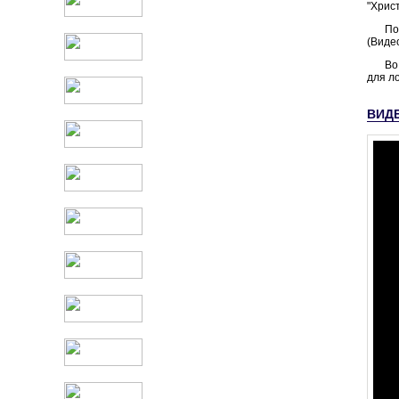
"Хрис
По
(Виде
Во
для л
ВИД