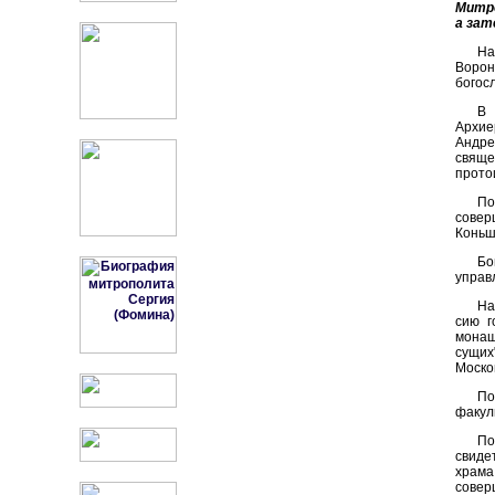
Митро
а зат
На
Ворон
богос
В 
Архие
Андре
свяще
прото
По
совер
Коньш
Бо
управ
На
сию г
монаш
сущих
Моско
По
факул
По
свиде
храма
совер