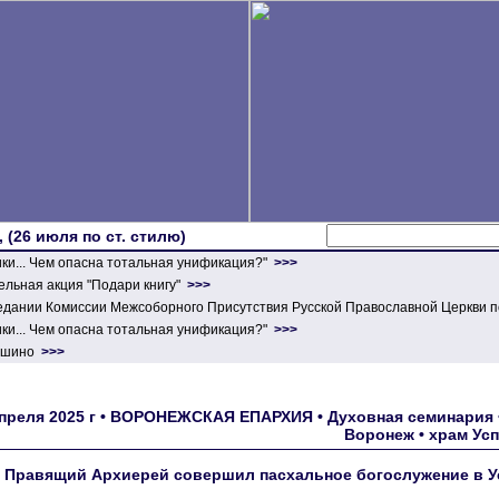
 (26 июля по ст. стилю)
ики... Чем опасна тотальная унификация?"
>>>
льная акция "Подари книгу"
>>>
едании Комиссии Межсоборного Присутствия Русской Православной Церкви п
ики... Чем опасна тотальная унификация?"
>>>
ершино
>>>
апреля 2025 г • ВОРОНЕЖСКАЯ ЕПАРХИЯ • Духовная семинария 
Воронеж • храм Ус
Правящий Архиерей совершил пасхальное богослужение в У