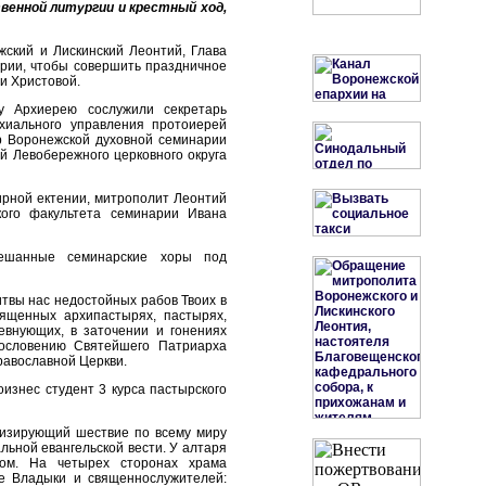
венной литургии и крестный ход,
ский и Лискинский Леонтий, Глава
рии, чтобы совершить праздничное
и Христовой.
у Архиерею сослужили секретарь
рхиального управления протоиерей
р Воронежской духовной семинарии
й Левобережного церковного округа
ирной ектении, митрополит Леонтий
кого факультета семинарии Ивана
мешанные семинарские хоры под
итвы нас недостойных рабов Твоих в
ященных архипастырях, пастырях,
евнующих, в заточении и гонениях
гословению Святейшего Патриарха
Православной Церкви.
изнес студент 3 курса пастырского
лизирующий шествие по всему миру
льной евангельской вести. У алтаря
вом. На четырех сторонах храма
ие Владыки и священнослужителей: