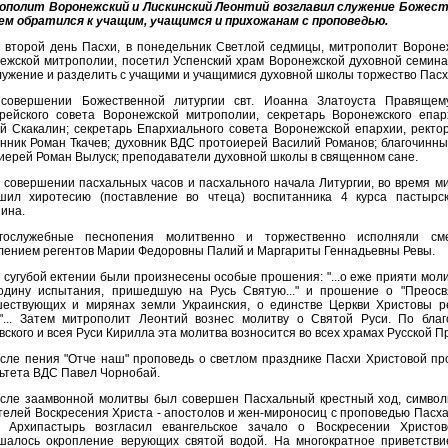
полит Воронежский и Лискинский Леонтий возглавил служение Божест
ем обратился к учащим, учащимся и прихожанам с проповедью.
 второй день Пасхи, в понедельник Светлой седмицы, митрополит Воронеж
ежской митрополии, посетил Успенский храм Воронежской духовной семина
лужение и разделить с учащими и учащимися духовной школы торжество Пасх
совершении Божественной литургии свт. Иоанна Златоуста Правящем
рейского совета Воронежской митрополии, секретарь Воронежского епа
й Скакалин; секретарь Епархиального совета Воронежской епархии, ректо
нник Роман Ткачев; духовник ВДС протоиерей Василий Романов; благочинны
иерей Роман Вылуск; преподаватели духовной школы в священном сане.
 совершении пасхальных часов и пасхального начала Литургии, во время м
шил хиротесию (поставление во чтеца) воспитанника 4 курса пастырс
ина.
гослужебные песнопения молитвенно и торжественно исполняли с
лением регентов Марии Федоровны Палий и Маргариты Геннадьевны Ревы.
 сугубой ектении были произнесены особые прошения: "...о еже прияти мол
одину испытания, пришедшую на Русь Святую..." и прошение о "Преосв
ествующих и мирянах земли Украинския, о единстве Церкви Христовы р
"... Затем митрополит Леонтий вознес молитву о Святой Руси. По бла
вского и всея Руси Кирилла эта молитва возносится во всех храмах Русской 
сле пения "Отче наш" проповедь о светлом празднике Пасхи Христовой про
ьтета ВДС Павел Чорнобай.
сле заамвонной молитвы был совершен Пасхальный крестный ход, симво
телей Воскресения Христа - апостолов и жен-мироносиц с проповедью Пасха
 Архипастырь возгласил евангельское зачало о Воскресении Христо
шалось окропление верующих святой водой. На многократное приветств