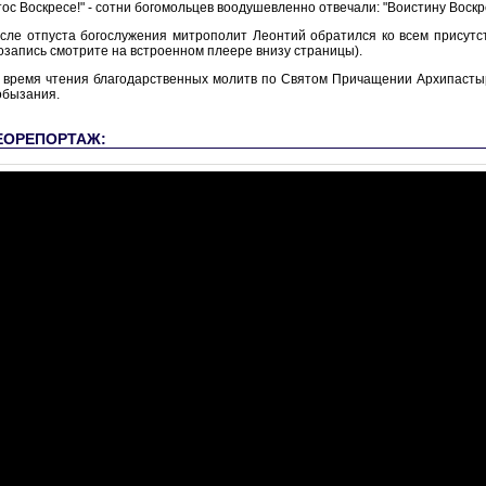
тос Воскресе!" - сотни богомольцев воодушевленно отвечали: "Воистину Воскр
сле отпуста богослужения митрополит Леонтий обратился ко всем присутс
озапись смотрите на встроенном плеере внизу страницы).
 время чтения благодарственных молитв по Святом Причащении Архипасты
обызания.
ЕОРЕПОРТАЖ: