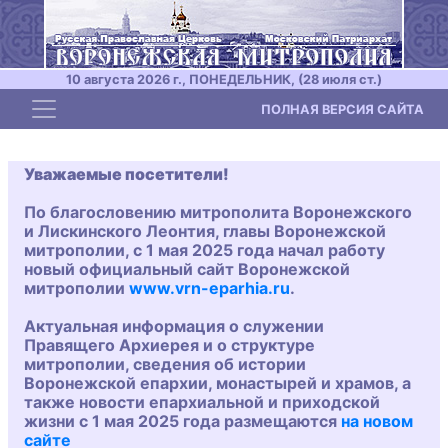
10 августа 2026 г., ПОНЕДЕЛЬНИК, (28 июля ст.)
Toggle navigation
ПОЛНАЯ ВЕРСИЯ САЙТА
Уважаемые посетители!
По благословению митрополита Воронежского
и Лискинского Леонтия, главы Воронежской
митрополии, с 1 мая 2025 года начал работу
новый официальный сайт Воронежской
митрополии
www.vrn-eparhia.ru
.
Актуальная информация о служении
Правящего Архиерея и о структуре
митрополии, сведения об истории
Воронежской епархии, монастырей и храмов, а
также новости епархиальной и приходской
жизни с 1 мая 2025 года размещаются
на новом
сайте