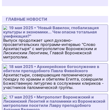
ГЛАВНЫЕ НОВОСТИ
19 мая 2025 • "Новый Вавилон, глобализация
культуры и экономики... Чем опасна тотальная
унификация?"
Выпуск продолжает цикл духовно-
просветительских программ-интервью "Слово
Архипастыря" с митрополитом Воронежским и
Лискинским Леонтием, Главой Воронежской
митрополии.
18 мая 2025 • Архиерейское богослужение в
обители преподобного Павла Фивейского
Архипастыри, совершающие паломническую
поездку по храмам и обителям Египта, совершили
Божественную литургию в сослужении клириков -
участников паломнической группы.
17 мая 2025 • Митрополит Воронежский и
Лискинский Леонтий и паломники из Воронежской
митрополии посетили Лавру преподобного
Антония Великого