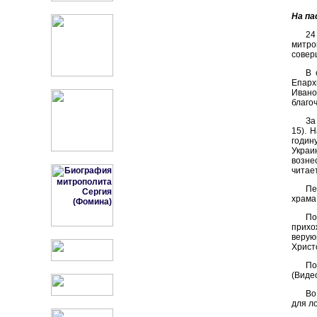
На па
24
митро
совер
В 
Епарх
Ивано
благо
За
15). 
годин
Украи
возне
читае
Пе
храма
По
прихо
верую
Христ
По
(Виде
Во
для л