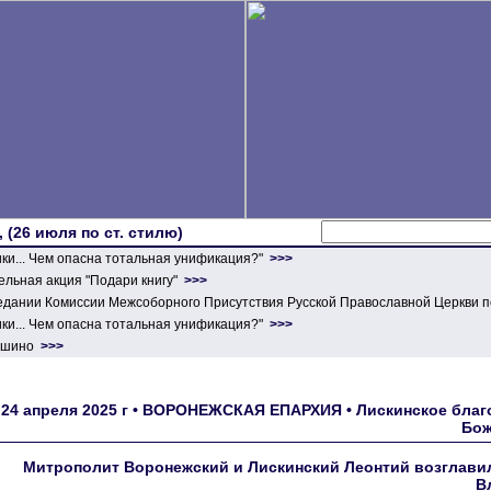
 (26 июля по ст. стилю)
ики... Чем опасна тотальная унификация?"
>>>
льная акция "Подари книгу"
>>>
едании Комиссии Межсоборного Присутствия Русской Православной Церкви п
ики... Чем опасна тотальная унификация?"
>>>
ершино
>>>
24 апреля 2025 г • ВОРОНЕЖСКАЯ ЕПАРХИЯ • Лискинское благо
Бож
Митрополит Воронежский и Лискинский Леонтий возглави
В