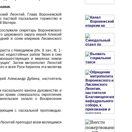
чиния.
нский Леонтий, Глава Воронежской
с паствой пасхальное торжество и
й Матери.
ослужили секретарь Воронежского
о церковного округа иерей Алексий
дний и сонм клириков Лискинского
та с Никодимом (Ин. 8 зач., III, 1-
нас недостойных рабов Твоих в сию
, монашествующих и мирянах земли
сущих". Затем митрополит Леонтий
го и всея Руси Кирилла эта молитва
рей Александр Дубина, настоятель
 пасхального канона духовенство и
нах храма совершалось окропление
ангельское зачало о Воскресении
твующим с пасхальной проповедью.
 Леонтий преподал всем молящимся