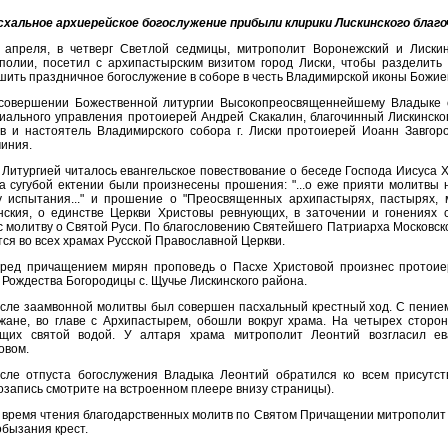
схальное архиерейское богослужение прибыли клирики Лискинского благо
 апреля, в четверг Светлой седмицы, митрополит Воронежский и Лиски
полии, посетил с архипастырским визитом город Лиски, чтобы разделить 
шить праздничное богослужение в соборе в честь Владимирской иконы Божие
совершении Божественной литургии Высокопреосвященнейшему Владыке с
иального управления протоиерей Андрей Скакалин, благочинный Лискинског
в и настоятель Владимирского собора г. Лиски протоиерей Иоанн Завгоро
чиния.
 Литургией читалось евангельское повествование о беседе Господа Иисуса Хрис
На сугубой ектении были произнесены прошения: "...о еже прияти молитвы 
у испытания..." и прошение о "Преосвященных архипастырях, пастырях
нския, о единстве Церкви Христовы ревнующих, в заточении и гонениях 
с молитву о Святой Руси. По благословению Святейшего Патриарха Московско
тся во всех храмах Русской Православной Церкви.
ред причащением мирян проповедь о Пасхе Христовой произнес протоие
 Рождества Богородицы с. Щучье Лискинского района.
сле заамвонной молитвы был совершен пасхальный крестный ход. С пением
жане, во главе с Архипастырем, обошли вокруг храма. На четырех сторо
щих святой водой. У алтаря храма митрополит Леонтий возгласил ев
овом.
сле отпуста богослужения Владыка Леонтий обратился ко всем присутс
озапись смотрите на встроенном плеере внизу страницы).
 время чтения благодарственных молитв по Святом Причащении митрополит
обызания крест.