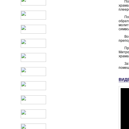
По
храма
плеер
По
обрат
моли
симво
Во
препо
Пр
Митро
храма
За
помещ
ВИД