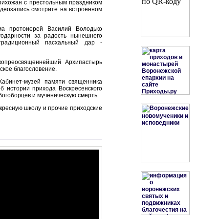
рихожан с престольным праздником
идеозапись смотрите на встроенном
ма протоиерей Василий Володько
годарности за радость нынешнего
традиционный пасхальный дар -
копреосвященнейший Архипастырь
ское благословение.
Кабинет-музей памяти священника
б истории прихода Воскресенского
богоборцев и мученическую смерть.
кресную школу и прочие приходские