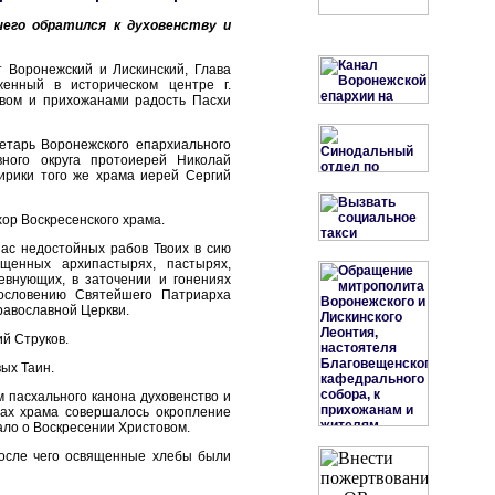
его обратился к духовенству и
 Воронежский и Лискинский, Глава
женный в историческом центре г.
твом и прихожанами радость Пасхи
етарь Воронежского епархиального
вного округа протоиерей Николай
ирики того же храма иерей Сергий
ор Воскресенского храма.
нас недостойных рабов Твоих в сию
щенных архипастырях, пастырях,
евнующих, в заточении и гонениях
гословению Святейшего Патриарха
Православной Церкви.
й Струков.
ых Таин.
 пасхального канона духовенство и
нах храма совершалось окропление
ало о Воскресении Христовом.
после чего освященные хлебы были