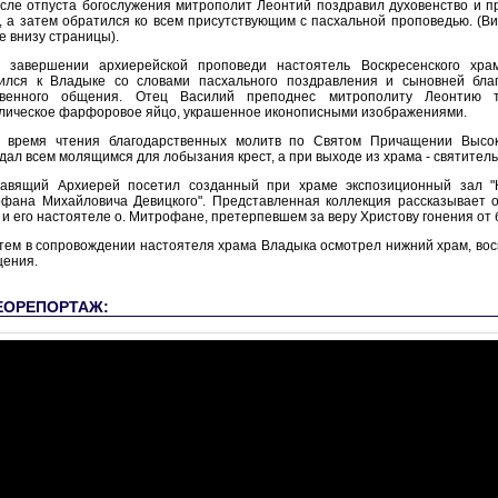
сле отпуста богослужения митрополит Леонтий поздравил духовенство и п
, а затем обратился ко всем присутствующим с пасхальной проповедью. (В
е внизу страницы).
 завершении архиерейской проповеди настоятель Воскресенского хра
ился к Владыке со словами пасхального поздравления и сыновней бла
твенного общения. Отец Василий преподнес митрополиту Леонтию 
лическое фарфоровое яйцо, украшенное иконописными изображениями.
 время чтения благодарственных молитв по Святом Причащении Высо
дал всем молящимся для лобызания крест, а при выходе из храма - святитель
авящий Архиерей посетил созданный при храме экспозиционный зал "
фана Михайловича Девицкого". Представленная коллекция рассказывает о
 и его настоятеле о. Митрофане, претерпевшем за веру Христову гонения от 
тем в сопровождении настоятеля храма Владыка осмотрел нижний храм, вос
ения.
ЕОРЕПОРТАЖ: