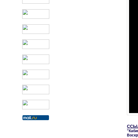
ССЫ
"Каби
Воскр