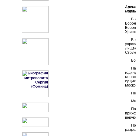
Архи
мирян
В 
Ворон
Ворон
Христ
В 
управ
Лищен
Струк
Бо
На
годин
монаш
сущих
Моско
Пе
Мн
По
прихо
верую
По
разре