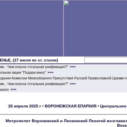
ЕНЬЕ, (27 июля по ст. стилю)
ики... Чем опасна тотальная унификация?"
>>>
льная акция "Подари книгу"
>>>
едании Комиссии Межсоборного Присутствия Русской Православной Церкви п
ики... Чем опасна тотальная унификация?"
>>>
ершино
>>>
26 апреля 2025 г • ВОРОНЕЖСКАЯ ЕПАРХИЯ • Центральное 
Митрополит Воронежский и Лискинский Леонтий возглавил
Воск