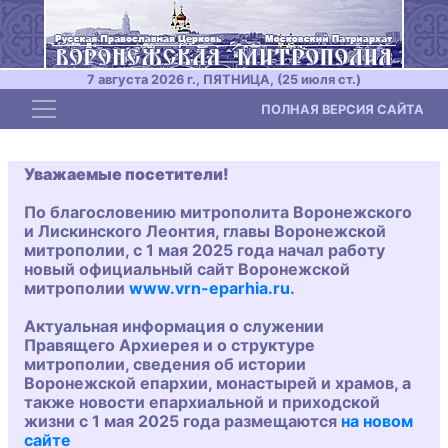
7 августа 2026 г., ПЯТНИЦА, (25 июля ст.)
Toggle navigation
ПОЛНАЯ ВЕРСИЯ САЙТА
Уважаемые посетители!
По благословению митрополита Воронежского
и Лискинского Леонтия, главы Воронежской
митрополии, с 1 мая 2025 года начал работу
новый официальный сайт Воронежской
митрополии
www.vrn-eparhia.ru
.
Актуальная информация о служении
Правящего Архиерея и о структуре
митрополии, сведения об истории
Воронежской епархии, монастырей и храмов, а
также новости епархиальной и приходской
жизни с 1 мая 2025 года размещаются
на новом
сайте