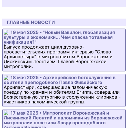
ГЛАВНЫЕ НОВОСТИ
19 мая 2025 • "Новый Вавилон, глобализация
культуры и экономики... Чем опасна тотальная
унификация?"
Выпуск продолжает цикл духовно-
просветительских программ-интервью "Слово
Архипастыря" с митрополитом Воронежским и
Лискинским Леонтием, Главой Воронежской
митрополии.
18 мая 2025 • Архиерейское богослужение в
обители преподобного Павла Фивейского
Архипастыри, совершающие паломническую
поездку по храмам и обителям Египта, совершили
Божественную литургию в сослужении клириков -
участников паломнической группы.
17 мая 2025 • Митрополит Воронежский и
Лискинский Леонтий и паломники из Воронежской
митрополии посетили Лавру преподобного
Антония Великого