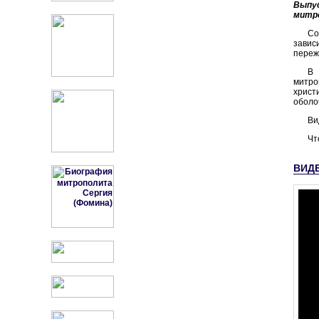
Выпу
митро
Со
завис
переж
В 
митро
христ
оболо
Ви
Чт
ВИД