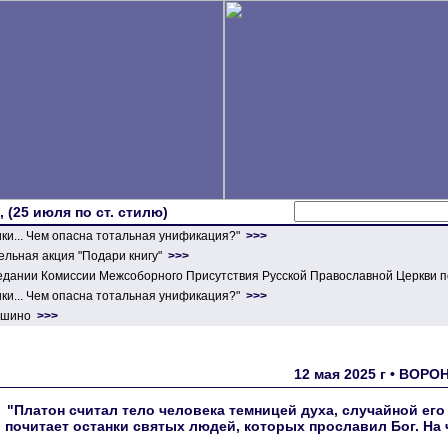
 (25 июля по ст. стилю)
ики... Чем опасна тотальная унификация?"
>>>
льная акция "Подари книгу"
>>>
едании Комиссии Межсоборного Присутствия Русской Православной Церкви п
ики... Чем опасна тотальная унификация?"
>>>
ершино
>>>
12 мая 2025 г • ВОР
"Платон считал тело человека темницей духа, случайной ег
почитает останки святых людей, которых прославил Бог. На 