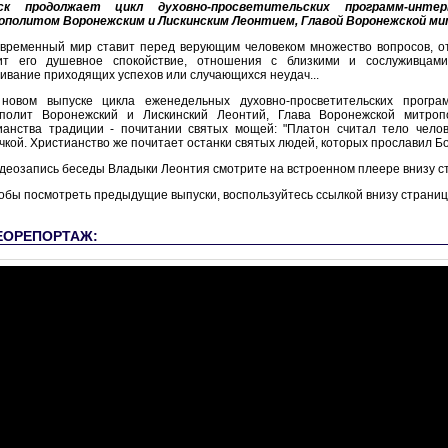
ск продолжает цикл духовно-просветительских программ-инт
политом Воронежским и Лискинским Леонтием, Главой Воронежской ми
временный мир ставит перед верующим человеком множество вопросов, о
ит его душевное спокойствие, отношения с близкими и сослуживцами
ивание приходящих успехов или случающихся неудач...
новом выпуске цикла еженедельных духовно-просветительских програ
полит Воронежский и Лискинский Леонтий, Глава Воронежской митро
ианства традиции - почитании святых мощей: "Платон считал тело челов
чкой. Христианство же почитает останки святых людей, которых прославил Бо
деозапись беседы Владыки Леонтия смотрите на встроенном плеере внизу с
обы посмотреть предыдущие выпуски, воспользуйтесь ссылкой внизу страниц
ЕОРЕПОРТАЖ: