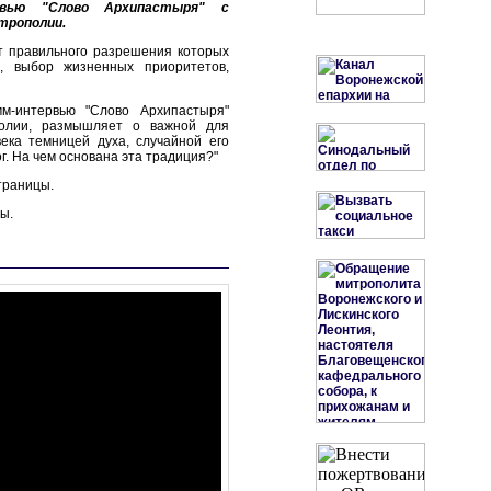
ервью "Слово Архипастыря" с
трополии.
т правильного разрешения которых
, выбор жизненных приоритетов,
мм-интервью "Слово Архипастыря"
полии, размышляет о важной для
ека темницей духа, случайной его
г. На чем основана эта традиция?"
траницы.
ы.