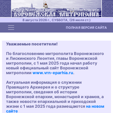
8 августа 2026 г., СУББОТА, (26 июля ст.)
Toggle navigation
ПОЛНАЯ ВЕРСИЯ САЙТА
Уважаемые посетители!
По благословению митрополита Воронежского
и Лискинского Леонтия, главы Воронежской
митрополии, с 1 мая 2025 года начал работу
новый официальный сайт Воронежской
митрополии
www.vrn-eparhia.ru
.
Актуальная информация о служении
Правящего Архиерея и о структуре
митрополии, сведения об истории
Воронежской епархии, монастырей и храмов, а
также новости епархиальной и приходской
жизни с 1 мая 2025 года размещаются
на новом
сайте