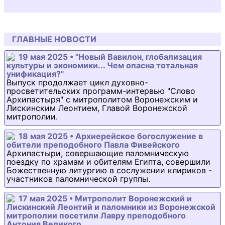
ГЛАВНЫЕ НОВОСТИ
19 мая 2025 • "Новый Вавилон, глобализация
культуры и экономики... Чем опасна тотальная
унификация?"
Выпуск продолжает цикл духовно-
просветительских программ-интервью "Слово
Архипастыря" с митрополитом Воронежским и
Лискинским Леонтием, Главой Воронежской
митрополии.
18 мая 2025 • Архиерейское богослужение в
обители преподобного Павла Фивейского
Архипастыри, совершающие паломническую
поездку по храмам и обителям Египта, совершили
Божественную литургию в сослужении клириков -
участников паломнической группы.
17 мая 2025 • Митрополит Воронежский и
Лискинский Леонтий и паломники из Воронежской
митрополии посетили Лавру преподобного
Антония Великого