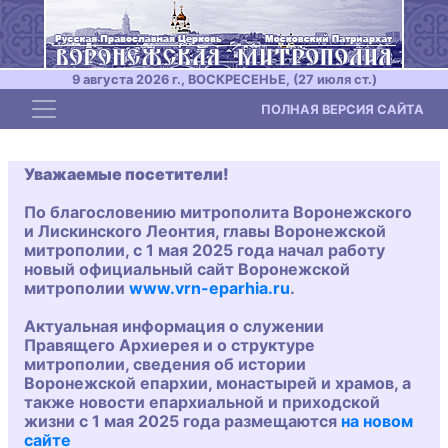
9 августа 2026 г., ВОСКРЕСЕНЬЕ, (27 июля ст.)
Toggle navigation
ПОЛНАЯ ВЕРСИЯ САЙТА
Уважаемые посетители!
По благословению митрополита Воронежского
и Лискинского Леонтия, главы Воронежской
митрополии, с 1 мая 2025 года начал работу
новый официальный сайт Воронежской
митрополии
www.vrn-eparhia.ru
.
Актуальная информация о служении
Правящего Архиерея и о структуре
митрополии, сведения об истории
Воронежской епархии, монастырей и храмов, а
также новости епархиальной и приходской
жизни с 1 мая 2025 года размещаются
на новом
сайте