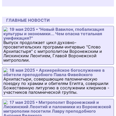
ГЛАВНЫЕ НОВОСТИ
19 мая 2025 • "Новый Вавилон, глобализация
культуры и экономики... Чем опасна тотальная
унификация?"
Выпуск продолжает цикл духовно-
просветительских программ-интервью "Слово
Архипастыря" с митрополитом Воронежским и
Лискинским Леонтием, Главой Воронежской
митрополии.
18 мая 2025 • Архиерейское богослужение в
обители преподобного Павла Фивейского
Архипастыри, совершающие паломническую
поездку по храмам и обителям Египта, совершили
Божественную литургию в сослужении клириков -
участников паломнической группы.
17 мая 2025 • Митрополит Воронежский и
Лискинский Леонтий и паломники из Воронежской
митрополии посетили Лавру преподобного
Антония Великого