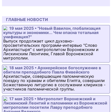
ГЛАВНЫЕ НОВОСТИ
19 мая 2025 • "Новый Вавилон, глобализация
культуры и экономики... Чем опасна тотальная
унификация?"
Выпуск продолжает цикл духовно-
просветительских программ-интервью "Слово
Архипастыря" с митрополитом Воронежским и
Лискинским Леонтием, Главой Воронежской
митрополии.
18 мая 2025 • Архиерейское богослужение в
обители преподобного Павла Фивейского
Архипастыри, совершающие паломническую
поездку по храмам и обителям Египта, совершили
Божественную литургию в сослужении клириков -
участников паломнической группы.
17 мая 2025 • Митрополит Воронежский и
Лискинский Леонтий и паломники из Воронежской
митрополии посетили Лавру преподобного
Антония Великого