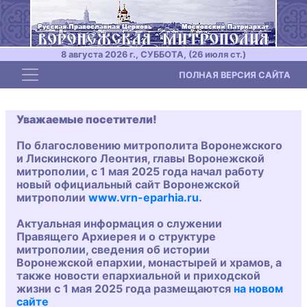
8 августа 2026 г., СУББОТА, (26 июля ст.)
Toggle navigation
ПОЛНАЯ ВЕРСИЯ САЙТА
Уважаемые посетители!
По благословению митрополита Воронежского
и Лискинского Леонтия, главы Воронежской
митрополии, с 1 мая 2025 года начал работу
новый официальный сайт Воронежской
митрополии
www.vrn-eparhia.ru
.
Актуальная информация о служении
Правящего Архиерея и о структуре
митрополии, сведения об истории
Воронежской епархии, монастырей и храмов, а
также новости епархиальной и приходской
жизни с 1 мая 2025 года размещаются
на новом
сайте