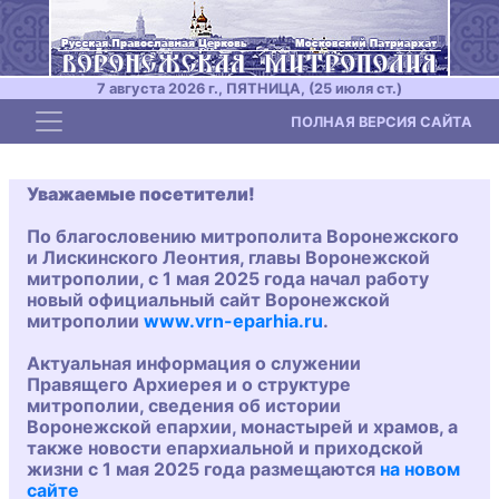
7 августа 2026 г., ПЯТНИЦА, (25 июля ст.)
Toggle navigation
ПОЛНАЯ ВЕРСИЯ САЙТА
Уважаемые посетители!
По благословению митрополита Воронежского
и Лискинского Леонтия, главы Воронежской
митрополии, с 1 мая 2025 года начал работу
новый официальный сайт Воронежской
митрополии
www.vrn-eparhia.ru
.
Актуальная информация о служении
Правящего Архиерея и о структуре
митрополии, сведения об истории
Воронежской епархии, монастырей и храмов, а
также новости епархиальной и приходской
жизни с 1 мая 2025 года размещаются
на новом
сайте