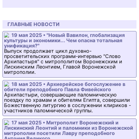
ГЛАВНЫЕ НОВОСТИ
19 мая 2025 • "Новый Вавилон, глобализация
культуры и экономики... Чем опасна тотальная
унификация?"
Выпуск продолжает цикл духовно-
просветительских программ-интервью "Слово
Архипастыря" с митрополитом Воронежским и
Лискинским Леонтием, Главой Воронежской
митрополии.
18 мая 2025 • Архиерейское богослужение в
обители преподобного Павла Фивейского
Архипастыри, совершающие паломническую
поездку по храмам и обителям Египта, совершили
Божественную литургию в сослужении клириков -
участников паломнической группы.
17 мая 2025 • Митрополит Воронежский и
Лискинский Леонтий и паломники из Воронежской
митрополии посетили Лавру преподобного
Антония Великого