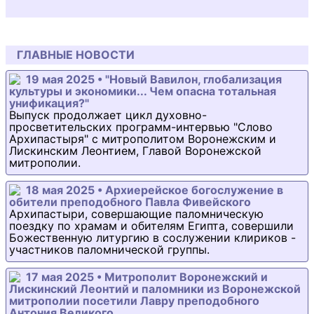
ГЛАВНЫЕ НОВОСТИ
19 мая 2025 • "Новый Вавилон, глобализация
культуры и экономики... Чем опасна тотальная
унификация?"
Выпуск продолжает цикл духовно-
просветительских программ-интервью "Слово
Архипастыря" с митрополитом Воронежским и
Лискинским Леонтием, Главой Воронежской
митрополии.
18 мая 2025 • Архиерейское богослужение в
обители преподобного Павла Фивейского
Архипастыри, совершающие паломническую
поездку по храмам и обителям Египта, совершили
Божественную литургию в сослужении клириков -
участников паломнической группы.
17 мая 2025 • Митрополит Воронежский и
Лискинский Леонтий и паломники из Воронежской
митрополии посетили Лавру преподобного
Антония Великого