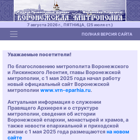
7 августа 2026 г., ПЯТНИЦА, (25 июля ст.)
Toggle navigation
ПОЛНАЯ ВЕРСИЯ САЙТА
Уважаемые посетители!
По благословению митрополита Воронежского
и Лискинского Леонтия, главы Воронежской
митрополии, с 1 мая 2025 года начал работу
новый официальный сайт Воронежской
митрополии
www.vrn-eparhia.ru
.
Актуальная информация о служении
Правящего Архиерея и о структуре
митрополии, сведения об истории
Воронежской епархии, монастырей и храмов, а
также новости епархиальной и приходской
жизни с 1 мая 2025 года размещаются
на новом
сайте