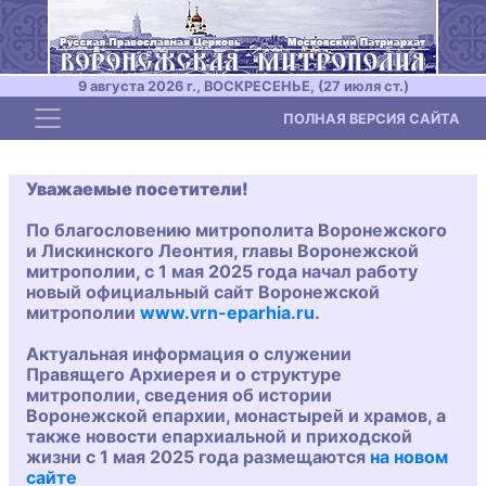
9 августа 2026 г., ВОСКРЕСЕНЬЕ, (27 июля ст.)
Toggle navigation
ПОЛНАЯ ВЕРСИЯ САЙТА
Уважаемые посетители!
По благословению митрополита Воронежского
и Лискинского Леонтия, главы Воронежской
митрополии, с 1 мая 2025 года начал работу
новый официальный сайт Воронежской
митрополии
www.vrn-eparhia.ru
.
Актуальная информация о служении
Правящего Архиерея и о структуре
митрополии, сведения об истории
Воронежской епархии, монастырей и храмов, а
также новости епархиальной и приходской
жизни с 1 мая 2025 года размещаются
на новом
сайте