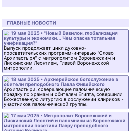
ГЛАВНЫЕ НОВОСТИ
19 мая 2025 • "Новый Вавилон, глобализация
культуры и экономики... Чем опасна тотальная
унификация?"
Выпуск продолжает цикл духовно-
просветительских программ-интервью "Слово
Архипастыря" с митрополитом Воронежским и
Лискинским Леонтием, Главой Воронежской
митрополии.
18 мая 2025 • Архиерейское богослужение в
обители преподобного Павла Фивейского
Архипастыри, совершающие паломническую
поездку по храмам и обителям Египта, совершили
Божественную литургию в сослужении клириков -
участников паломнической группы.
17 мая 2025 • Митрополит Воронежский и
Лискинский Леонтий и паломники из Воронежской
митрополии посетили Лавру преподобного
Антония Великого