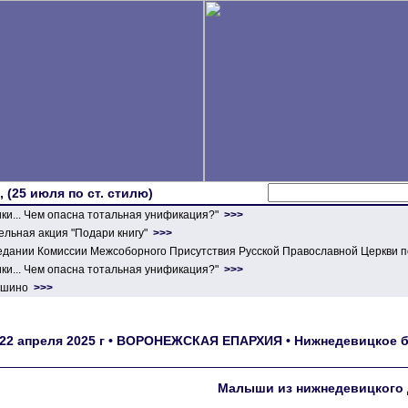
 (25 июля по ст. стилю)
ики... Чем опасна тотальная унификация?"
>>>
льная акция "Подари книгу"
>>>
едании Комиссии Межсоборного Присутствия Русской Православной Церкви п
ики... Чем опасна тотальная унификация?"
>>>
ершино
>>>
22 апреля 2025 г • ВОРОНЕЖСКАЯ ЕПАРХИЯ • Нижнедевицкое бл
Малыши из нижнедевицкого д