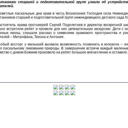
итанники старшей и подготовительной групп узнали об устройств
ителей.
 светлые пасхальные дни храм в честь Вознесения Господня села Нижнеде
танников старшей и подготовительной групп нижнедевицкого детского сада N 
астоятель храма протоиерей Сергий Подплетнев и директор воскресной ш
но встретили ребят и провели для них увлекательную экскурсию. Дети с 
инные иконы, слушали рассказ о символике храмового пространства и уз
телей – Митрофана, Тихона и Антония.
собый восторг у малышей вызвала возможность позвонить в колокола – их
л пасхальному ликованию природы. В завершение встречи каждый маленьки
мство с домом Божиим произвело на ребят большое впечатление и оставило