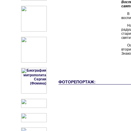
Восп
свят
В
воспи
Н
радуш
стар
святи
О
втори
Знако
ФОТОРЕПОРТАЖ: