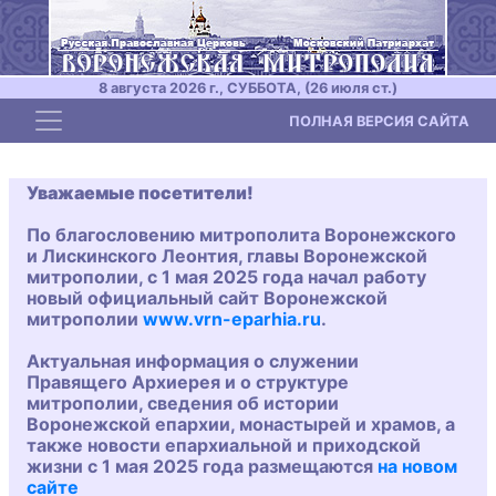
8 августа 2026 г., СУББОТА, (26 июля ст.)
Toggle navigation
ПОЛНАЯ ВЕРСИЯ САЙТА
Уважаемые посетители!
По благословению митрополита Воронежского
и Лискинского Леонтия, главы Воронежской
митрополии, с 1 мая 2025 года начал работу
новый официальный сайт Воронежской
митрополии
www.vrn-eparhia.ru
.
Актуальная информация о служении
Правящего Архиерея и о структуре
митрополии, сведения об истории
Воронежской епархии, монастырей и храмов, а
также новости епархиальной и приходской
жизни с 1 мая 2025 года размещаются
на новом
сайте