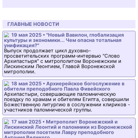
ГЛАВНЫЕ НОВОСТИ
19 мая 2025 • "Новый Вавилон, глобализация
культуры и экономики... Чем опасна тотальная
унификация?"
Выпуск продолжает цикл духовно-
просветительских программ-интервью "Слово
Архипастыря" с митрополитом Воронежским и
Лискинским Леонтием, Главой Воронежской
митрополии.
18 мая 2025 • Архиерейское богослужение в
обители преподобного Павла Фивейского
Архипастыри, совершающие паломническую
поездку по храмам и обителям Египта, совершили
Божественную литургию в сослужении клириков -
участников паломнической группы.
17 мая 2025 • Митрополит Воронежский и
Лискинский Леонтий и паломники из Воронежской
митрополии посетили Лавру преподобного
Антония Великого