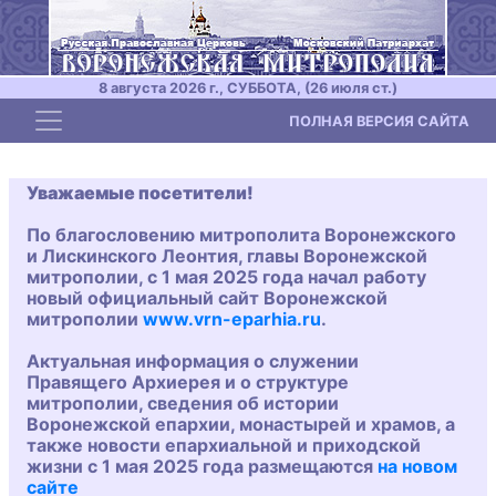
8 августа 2026 г., СУББОТА, (26 июля ст.)
Toggle navigation
ПОЛНАЯ ВЕРСИЯ САЙТА
Уважаемые посетители!
По благословению митрополита Воронежского
и Лискинского Леонтия, главы Воронежской
митрополии, с 1 мая 2025 года начал работу
новый официальный сайт Воронежской
митрополии
www.vrn-eparhia.ru
.
Актуальная информация о служении
Правящего Архиерея и о структуре
митрополии, сведения об истории
Воронежской епархии, монастырей и храмов, а
также новости епархиальной и приходской
жизни с 1 мая 2025 года размещаются
на новом
сайте