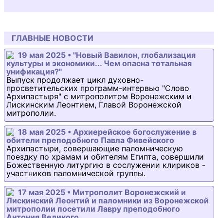
ГЛАВНЫЕ НОВОСТИ
19 мая 2025 • "Новый Вавилон, глобализация
культуры и экономики... Чем опасна тотальная
унификация?"
Выпуск продолжает цикл духовно-
просветительских программ-интервью "Слово
Архипастыря" с митрополитом Воронежским и
Лискинским Леонтием, Главой Воронежской
митрополии.
18 мая 2025 • Архиерейское богослужение в
обители преподобного Павла Фивейского
Архипастыри, совершающие паломническую
поездку по храмам и обителям Египта, совершили
Божественную литургию в сослужении клириков -
участников паломнической группы.
17 мая 2025 • Митрополит Воронежский и
Лискинский Леонтий и паломники из Воронежской
митрополии посетили Лавру преподобного
Антония Великого