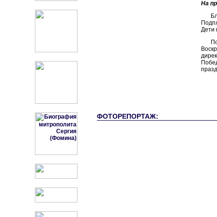
На п
Б
Подпл
Дети 
П
Воск
дире
Побе
празд
ФОТОРЕПОРТАЖ: