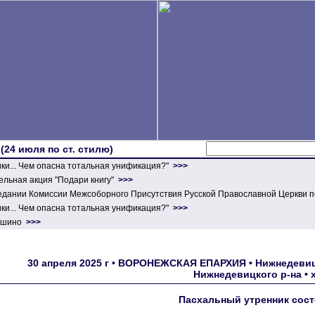
 (24 июля по ст. стилю)
ики... Чем опасна тотальная унификация?"
>>>
льная акция "Подари книгу"
>>>
едании Комиссии Межсоборного Присутствия Русской Православной Церкви п
ики... Чем опасна тотальная унификация?"
>>>
ершино
>>>
30 апреля 2025 г • ВОРОНЕЖСКАЯ ЕПАРХИЯ • Нижнедевиц
Нижнедевицкого р-на •
Пасхальный утренник сост