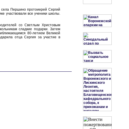
ма села Першино протоиерей Сергий
ке участвовали все ученики школы.
 родителей со Светлым Христовым
кольникам сладкие подарки. Затем
риближающимся 80-летием Великой
одарила отца Сергия за участие в