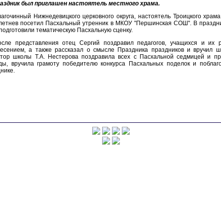
раздник был приглашен настоятель местного храма.
лагочинный Нижнедевицкого церковного округа, настоятель Троицкого хра
етнев посетил Пасхальный утренник в МКОУ "Першинская СОШ". В праздни
подготовили тематическую Пасхальную сценку.
осле представления отец Сергий поздравил педагогов, учащихся и их
ресением, а также рассказал о смысле Праздника праздников и вручил ш
ктор школы Т.А. Нестерова поздравила всех с Пасхальной седмицей и п
ды, вручила грамоту победителю конкурса Пасхальных поделок и поблаг
нике.