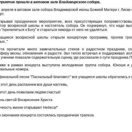
приятие прошло в актовом зале Владимирского собора.
 апреля в актовом зале собора Владимирской иконы Божией Матери г. Лиск
рт.
ткрывая праздничное мероприятие, всех присутствующих поприветствова
тор воскресной школы и настоятель собора. Он подчеркнул, что надо вы
 "прилепиться к Богу" и стараться никогда от него не удаляться.
чащиеся воскресной школы открыли концертную программу, пропев троп
ых.."
ети прочитали много замечательных стихов о радостном празднике, с
феру весны, обновления и радости. Зал тепло встречал и поддерживал ап
 ученики показали содержательную сценку, где рассказали о сути праздника П
акже в рамках концерта выступила молодежная группа собора. Юноши и 
вальные номера.
финальной песне "Пасхальный благовест" все учащиеся школы обратились к 
 этот день распахнем все души настежь,
этот день пожелаем людям счастья!
нь святой Воскресения Христа
чность жизни открывают Небеса!"
 окончании концерта состоялась праздничная трапеза.