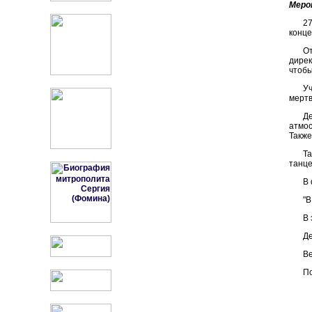
Меро
27
конце
О
дирек
чтобы
У
мертв
Д
атмос
Также
Т
танце
В 
"В
В 
Де
Ве
По