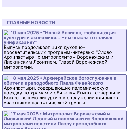
ГЛАВНЫЕ НОВОСТИ
19 мая 2025 • "Новый Вавилон, глобализация
культуры и экономики... Чем опасна тотальная
унификация?"
Выпуск продолжает цикл духовно-
просветительских программ-интервью "Слово
Архипастыря" с митрополитом Воронежским и
Лискинским Леонтием, Главой Воронежской
митрополии.
18 мая 2025 • Архиерейское богослужение в
обители преподобного Павла Фивейского
Архипастыри, совершающие паломническую
поездку по храмам и обителям Египта, совершили
Божественную литургию в сослужении клириков -
участников паломнической группы.
17 мая 2025 • Митрополит Воронежский и
Лискинский Леонтий и паломники из Воронежской
митрополии посетили Лавру преподобного
Антония Великого