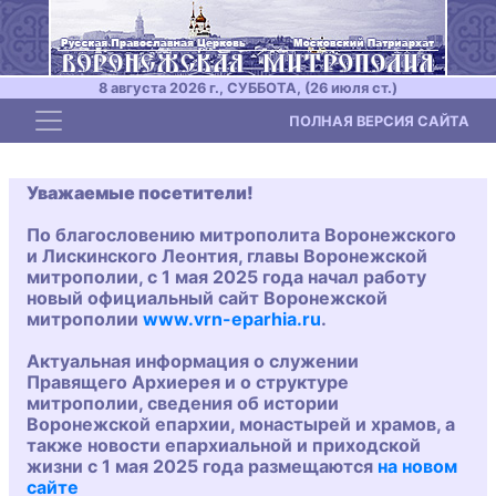
8 августа 2026 г., СУББОТА, (26 июля ст.)
Toggle navigation
ПОЛНАЯ ВЕРСИЯ САЙТА
Уважаемые посетители!
По благословению митрополита Воронежского
и Лискинского Леонтия, главы Воронежской
митрополии, с 1 мая 2025 года начал работу
новый официальный сайт Воронежской
митрополии
www.vrn-eparhia.ru
.
Актуальная информация о служении
Правящего Архиерея и о структуре
митрополии, сведения об истории
Воронежской епархии, монастырей и храмов, а
также новости епархиальной и приходской
жизни с 1 мая 2025 года размещаются
на новом
сайте