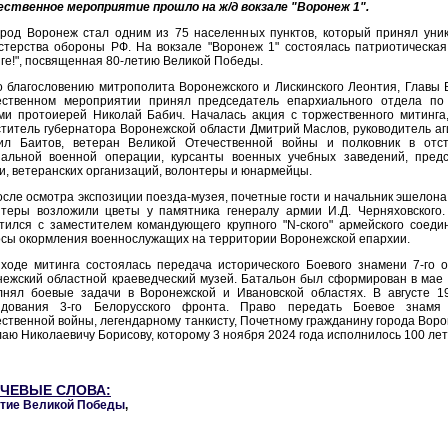
ественное мероприятие прошло на ж/д вокзале "Воронеж 1".
ород Воронеж стал одним из 75 населенных пунктов, который принял уни
терства обороны РФ. На вокзале "Воронеж 1" состоялась патриотическая
ге!", посвященная 80-летию Великой Победы.
 благословению митрополита Воронежского и Лискинского Леонтия, Главы 
ественном мероприятии принял председатель епархиального отдела по
и протоиерей Николай Бабич. Началась акция с торжественного митинга,
титель губернатора Воронежской области Дмитрий Маслов, руководитель аг
ил Баитов, ветеран Великой Отечественной войны и полковник в отст
иальной военной операции, курсанты военных учебных заведений, предс
и, ветеранских организаций, волонтеры и юнармейцы.
сле осмотра экспозиции поезда-музея, почетные гости и начальник эшелон
нтеры возложили цветы у памятника генералу армии И.Д. Черняховского
тился с заместителем командующего крупного "N-ского" армейского соед
сы окормления военнослужащих на территории Воронежской епархии.
 ходе митинга состоялась передача исторического Боевого знамени 7-го 
ежский областной краеведческий музей. Батальон был сформирован в мае 
лнял боевые задачи в Воронежской и Ивановской областях. В августе 1
ндования 3-го Белорусского фронта. Право передать Боевое знамя
ственной войны, легендарному танкисту, Почетному гражданину города Ворон
аю Николаевичу Борисову, которому 3 ноября 2024 года исполнилось 100 лет
ЧЕВЫЕ СЛОВА:
етие Великой Победы
,