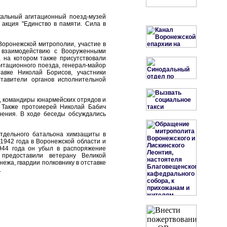
кальный агитационный поезд-музей
 акция "Единство в памяти. Сила в
Воронежской митрополии, участие в
 взаимодействию с Вооруженными
 на котором также присутствовали
итационного поезда, генерал-майор
авке Николай Борисов, участники
тавители органов исполнительной
а, командиры юнармейских отрядов и
. Также протоиерей Николай Бабич
инения. В ходе беседы обсуждались
отдельного батальона химзащиты в
1942 года в Воронежской области и
944 года он убыл в распоряжение
 предоставили ветерану Великой
ежа, гвардии полковнику в отставке
.