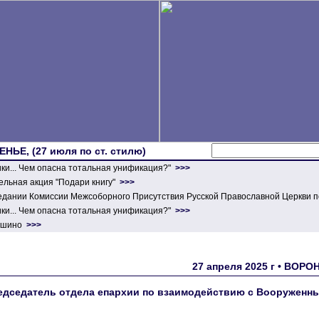
ЕНЬЕ, (27 июля по ст. стилю)
ики... Чем опасна тотальная унификация?"
>>>
льная акция "Подари книгу"
>>>
едании Комиссии Межсоборного Присутствия Русской Православной Церкви п
ики... Чем опасна тотальная унификация?"
>>>
ершино
>>>
27 апреля 2025 г • ВОР
едседатель отдела епархии по взаимодействию с Вооруженны