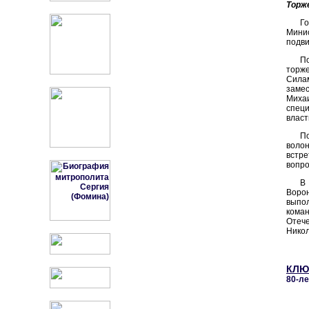
Торж
Г
Минис
подви
По
торж
Силам
замес
Миха
спец
власт
По
воло
встре
вопро
В
Ворон
выпо
кома
Отече
Никол
КЛЮ
80-л