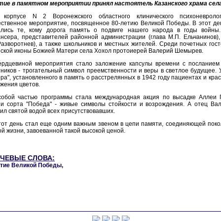
тие в памятном мероприятии принял настоятель Казанского храма села
 корпусе N 2 Воронежского областного клинического психоневролог
ственное мероприятие, посвященное 80-летию Великой Победы. В этот де
ались те, кому дорога память о подвиге нашего народа в годы войны
нсера, представителей районной администрации (глава М.П. Ельчанинов),
Разворотнев), а также школьников и местных жителей. Среди почетных гос
ской иконы Божией Матери села Хохол протоиерей Валерий Шемырев.
ердцевиной мероприятия стало заложение капсулы времени с посланием
ников - трогательный символ преемственности и веры в светлое будущее.
ра", установленного в память о расстрелянных в 1942 году пациентах и кр
жения цветов.
собой частью программы стала международная акция по высадке Аллеи П
ни сорта "Победа" - живые символы стойкости и возрождения. А отец В
ил святой водой всех присутствовавших.
тот день стал еще одним важным звеном в цепи памяти, соединяющей пок
й жизни, завоеванной такой высокой ценой.
ЧЕВЫЕ СЛОВА:
етие Великой Победы
,