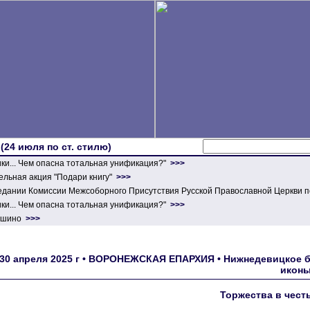
 (24 июля по ст. стилю)
ики... Чем опасна тотальная унификация?"
>>>
льная акция "Подари книгу"
>>>
едании Комиссии Межсоборного Присутствия Русской Православной Церкви п
ики... Чем опасна тотальная унификация?"
>>>
ершино
>>>
30 апреля 2025 г • ВОРОНЕЖСКАЯ ЕПАРХИЯ • Нижнедевицкое бла
иконы
Торжества в чест