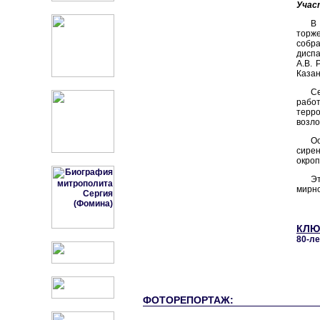
Учас
В
торже
собр
диспа
А.В. 
Казан
С
работ
терро
возло
О
сире
окроп
Э
мирно
КЛЮ
80-л
ФОТОРЕПОРТАЖ: