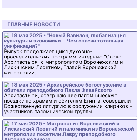
ГЛАВНЫЕ НОВОСТИ
19 мая 2025 • "Новый Вавилон, глобализация
культуры и экономики... Чем опасна тотальная
унификация?"
Выпуск продолжает цикл духовно-
просветительских программ-интервью "Слово
Архипастыря" с митрополитом Воронежским и
Лискинским Леонтием, Главой Воронежской
митрополии.
18 мая 2025 • Архиерейское богослужение в
обители преподобного Павла Фивейского
Архипастыри, совершающие паломническую
поездку по храмам и обителям Египта, совершили
Божественную литургию в сослужении клириков -
участников паломнической группы.
17 мая 2025 • Митрополит Воронежский и
Лискинский Леонтий и паломники из Воронежской
митрополии посетили Лавру преподобного
Антония Великого