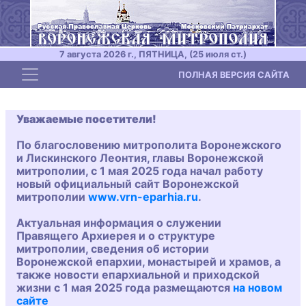
7 августа 2026 г., ПЯТНИЦА, (25 июля ст.)
Toggle navigation
ПОЛНАЯ ВЕРСИЯ САЙТА
Уважаемые посетители!
По благословению митрополита Воронежского
и Лискинского Леонтия, главы Воронежской
митрополии, с 1 мая 2025 года начал работу
новый официальный сайт Воронежской
митрополии
www.vrn-eparhia.ru
.
Актуальная информация о служении
Правящего Архиерея и о структуре
митрополии, сведения об истории
Воронежской епархии, монастырей и храмов, а
также новости епархиальной и приходской
жизни с 1 мая 2025 года размещаются
на новом
сайте