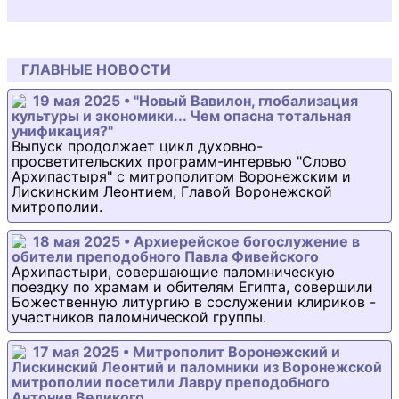
ГЛАВНЫЕ НОВОСТИ
19 мая 2025 • "Новый Вавилон, глобализация
культуры и экономики... Чем опасна тотальная
унификация?"
Выпуск продолжает цикл духовно-
просветительских программ-интервью "Слово
Архипастыря" с митрополитом Воронежским и
Лискинским Леонтием, Главой Воронежской
митрополии.
18 мая 2025 • Архиерейское богослужение в
обители преподобного Павла Фивейского
Архипастыри, совершающие паломническую
поездку по храмам и обителям Египта, совершили
Божественную литургию в сослужении клириков -
участников паломнической группы.
17 мая 2025 • Митрополит Воронежский и
Лискинский Леонтий и паломники из Воронежской
митрополии посетили Лавру преподобного
Антония Великого