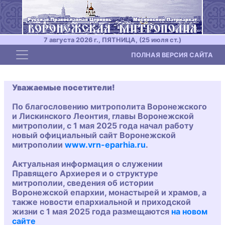
7 августа 2026 г., ПЯТНИЦА, (25 июля ст.)
Toggle navigation
ПОЛНАЯ ВЕРСИЯ САЙТА
Уважаемые посетители!
По благословению митрополита Воронежского
и Лискинского Леонтия, главы Воронежской
митрополии, с 1 мая 2025 года начал работу
новый официальный сайт Воронежской
митрополии
www.vrn-eparhia.ru
.
Актуальная информация о служении
Правящего Архиерея и о структуре
митрополии, сведения об истории
Воронежской епархии, монастырей и храмов, а
также новости епархиальной и приходской
жизни с 1 мая 2025 года размещаются
на новом
сайте