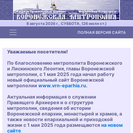
8 августа 2026 г., СУББОТА, (26 июля ст.)
Toggle navigation
ПОЛНАЯ ВЕРСИЯ САЙТА
Уважаемые посетители!
По благословению митрополита Воронежского
и Лискинского Леонтия, главы Воронежской
митрополии, с 1 мая 2025 года начал работу
новый официальный сайт Воронежской
митрополии
www.vrn-eparhia.ru
.
Актуальная информация о служении
Правящего Архиерея и о структуре
митрополии, сведения об истории
Воронежской епархии, монастырей и храмов, а
также новости епархиальной и приходской
жизни с 1 мая 2025 года размещаются
на новом
сайте