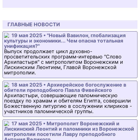
ГЛАВНЫЕ НОВОСТИ
19 мая 2025 • "Новый Вавилон, глобализация
культуры и экономики... Чем опасна тотальная
унификация?"
Выпуск продолжает цикл духовно-
просветительских программ-интервью "Слово
Архипастыря" с митрополитом Воронежским и
Лискинским Леонтием, Главой Воронежской
митрополии.
18 мая 2025 • Архиерейское богослужение в
обители преподобного Павла Фивейского
Архипастыри, совершающие паломническую
поездку по храмам и обителям Египта, совершили
Божественную литургию в сослужении клириков -
участников паломнической группы.
17 мая 2025 • Митрополит Воронежский и
Лискинский Леонтий и паломники из Воронежской
митрополии посетили Лавру преподобного
Антония Великого