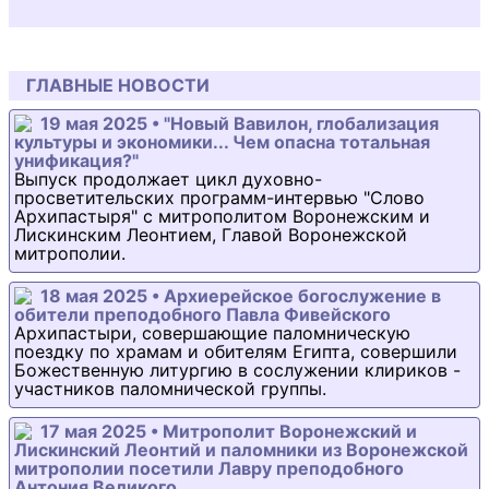
ГЛАВНЫЕ НОВОСТИ
19 мая 2025 • "Новый Вавилон, глобализация
культуры и экономики... Чем опасна тотальная
унификация?"
Выпуск продолжает цикл духовно-
просветительских программ-интервью "Слово
Архипастыря" с митрополитом Воронежским и
Лискинским Леонтием, Главой Воронежской
митрополии.
18 мая 2025 • Архиерейское богослужение в
обители преподобного Павла Фивейского
Архипастыри, совершающие паломническую
поездку по храмам и обителям Египта, совершили
Божественную литургию в сослужении клириков -
участников паломнической группы.
17 мая 2025 • Митрополит Воронежский и
Лискинский Леонтий и паломники из Воронежской
митрополии посетили Лавру преподобного
Антония Великого