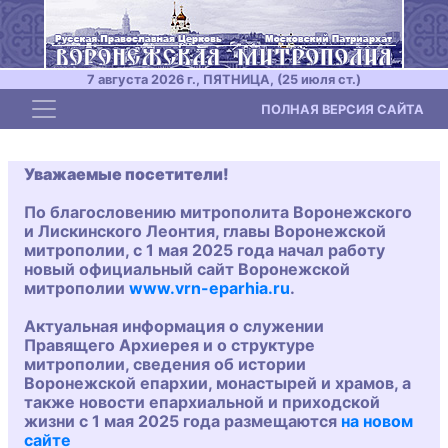
7 августа 2026 г., ПЯТНИЦА, (25 июля ст.)
Toggle navigation
ПОЛНАЯ ВЕРСИЯ САЙТА
Уважаемые посетители!
По благословению митрополита Воронежского
и Лискинского Леонтия, главы Воронежской
митрополии, с 1 мая 2025 года начал работу
новый официальный сайт Воронежской
митрополии
www.vrn-eparhia.ru
.
Актуальная информация о служении
Правящего Архиерея и о структуре
митрополии, сведения об истории
Воронежской епархии, монастырей и храмов, а
также новости епархиальной и приходской
жизни с 1 мая 2025 года размещаются
на новом
сайте