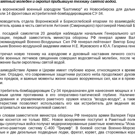
святный молебен и окропил прибывшую технику святой водой.
а воронежский военный аэродром "Балтимор" из Новосибирска для дальн
ыли 14 фронтовых истребителей-бомбардировщиков СУ-34.
уководитель отдела Воронежской и Борисоглебской епархии по взаимоде
ятель храма в честь святителя Антония (Смирницкого) протоиерей Николай 
а посадкой самолетов 20 декабря наблюдали начальник Генерального ш
рации, первый заместитель министра обороны РФ генерал армии Вал
нокомандующий Военно-Воздушных Сил РФ генерал-лейтенант Виктор Бонд
ьник Военно-воздушной академии имени Н.Е. Жуковского и Ю.А. Гагарина ге
стречал новую технику на аэродроме и духовный наставник личного сост
бе военных летчиков священник совершил водосвятный молебен, после че
жение были окроплены святой водой.
заимодействие Армии и Церкви имеет глубокие корни, относящиеся к врем
ии. Отрадно, что современные защитники русского неба продолжают духо
их предков, и важные моменты жизни наших вооруженных сил, как и в пре
и.
стребитель-бомбардировщик Су-34 предназначен для нанесения мощных и т
мным целям противника в его оперативно-тактической глубине. Наличие
дования и управляемого ракетного оружия класса "воздух-воздух", а та
ктеристики позволяют использовать его как истребитель для ведения в
атриваться как многоцелевой самолет.
о словам заместителя министра обороны РФ генерала армии Валерия Гера
ики коснется не только ВВС. Новое вооружение поступит в Ракетный пол
ды сухопутных войск получат модернизированные ракетные комплексы "Иска
нитно-ракетную систему С-400 "Триумф". В боевой состав Военно-Морск
ые и две дизельные подводные лодки, фрегат, корвет, два сторожевых кор