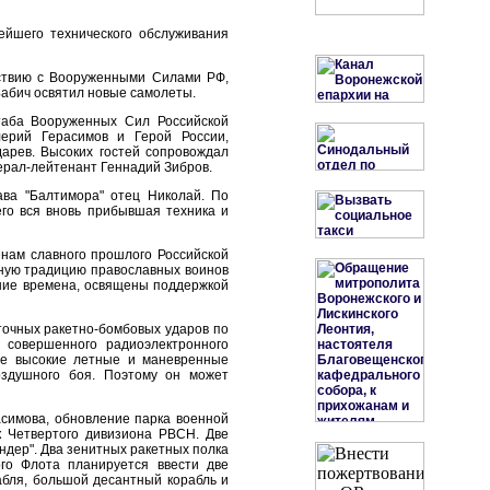
ейшего технического обслуживания
йствию с Вооруженными Силами РФ,
Бабич освятил новые самолеты.
таба Вооруженных Сил Российской
ерий Герасимов и Герой России,
арев. Высоких гостей сопровождал
нерал-лейтенант Геннадий Зибров.
ава "Балтимора" отец Николай. По
го вся вновь прибывшая техника и
енам славного прошлого Российской
вную традицию православных воинов
жние времена, освящены поддержкой
очных ракетно-бомбовых ударов по
 совершенного радиоэлектронного
кже высокие летные и маневренные
оздушного боя. Поэтому он может
симова, обновление парка военной
к Четвертого дивизиона РВСН. Две
ндер". Два зенитных ракетных полка
ого Флота планируется ввести две
абля, большой десантный корабль и