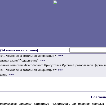
 (24 июля по ст. стилю)
ики... Чем опасна тотальная унификация?"
>>>
льная акция "Подари книгу"
>>>
едании Комиссии Межсоборного Присутствия Русской Православной Церкви п
ики... Чем опасна тотальная унификация?"
>>>
ершино
>>>
Благосл
оронежском военном аэродроме "Балтимор", по просьбе военных 