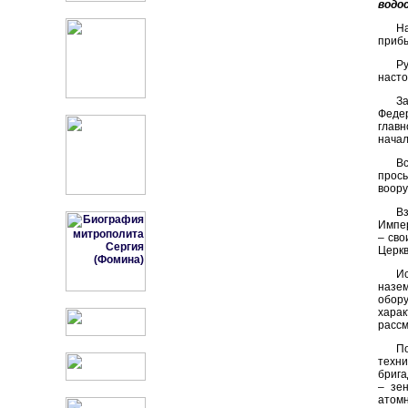
водо
Н
приб
Р
насто
З
Феде
глав
начал
В
прось
воору
В
Импер
– сво
Церкв
И
назе
обору
хара
рассм
П
техн
брига
– зе
атомн