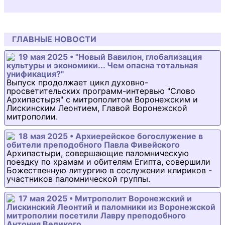
ГЛАВНЫЕ НОВОСТИ
19 мая 2025 • "Новый Вавилон, глобализация
культуры и экономики... Чем опасна тотальная
унификация?"
Выпуск продолжает цикл духовно-
просветительских программ-интервью "Слово
Архипастыря" с митрополитом Воронежским и
Лискинским Леонтием, Главой Воронежской
митрополии.
18 мая 2025 • Архиерейское богослужение в
обители преподобного Павла Фивейского
Архипастыри, совершающие паломническую
поездку по храмам и обителям Египта, совершили
Божественную литургию в сослужении клириков -
участников паломнической группы.
17 мая 2025 • Митрополит Воронежский и
Лискинский Леонтий и паломники из Воронежской
митрополии посетили Лавру преподобного
Антония Великого