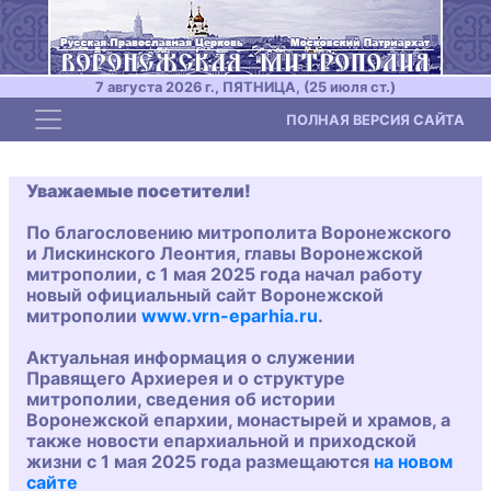
7 августа 2026 г., ПЯТНИЦА, (25 июля ст.)
Toggle navigation
ПОЛНАЯ ВЕРСИЯ САЙТА
Уважаемые посетители!
По благословению митрополита Воронежского
и Лискинского Леонтия, главы Воронежской
митрополии, с 1 мая 2025 года начал работу
новый официальный сайт Воронежской
митрополии
www.vrn-eparhia.ru
.
Актуальная информация о служении
Правящего Архиерея и о структуре
митрополии, сведения об истории
Воронежской епархии, монастырей и храмов, а
также новости епархиальной и приходской
жизни с 1 мая 2025 года размещаются
на новом
сайте