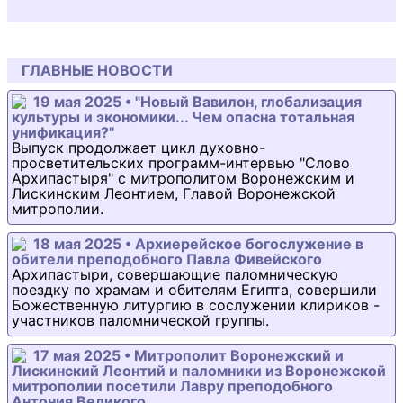
ГЛАВНЫЕ НОВОСТИ
19 мая 2025 • "Новый Вавилон, глобализация
культуры и экономики... Чем опасна тотальная
унификация?"
Выпуск продолжает цикл духовно-
просветительских программ-интервью "Слово
Архипастыря" с митрополитом Воронежским и
Лискинским Леонтием, Главой Воронежской
митрополии.
18 мая 2025 • Архиерейское богослужение в
обители преподобного Павла Фивейского
Архипастыри, совершающие паломническую
поездку по храмам и обителям Египта, совершили
Божественную литургию в сослужении клириков -
участников паломнической группы.
17 мая 2025 • Митрополит Воронежский и
Лискинский Леонтий и паломники из Воронежской
митрополии посетили Лавру преподобного
Антония Великого