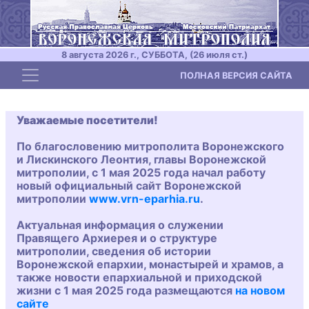
8 августа 2026 г., СУББОТА, (26 июля ст.)
Toggle navigation
ПОЛНАЯ ВЕРСИЯ САЙТА
Уважаемые посетители!
По благословению митрополита Воронежского
и Лискинского Леонтия, главы Воронежской
митрополии, с 1 мая 2025 года начал работу
новый официальный сайт Воронежской
митрополии
www.vrn-eparhia.ru
.
Актуальная информация о служении
Правящего Архиерея и о структуре
митрополии, сведения об истории
Воронежской епархии, монастырей и храмов, а
также новости епархиальной и приходской
жизни с 1 мая 2025 года размещаются
на новом
сайте