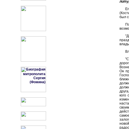
литу
Ег
(Кост
был с
П
возмо
"Д
празд
влады
Вл
"С
доро
Возне
Он пр
Госпо
ближн
должн
должн
друга
кого 
измен
наст
своим
дейст
само
залог
новой
радос