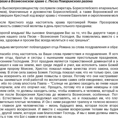
ргию в Вознесенском храме с. Пески Поворинского района
о Высокопреосвященству сослужили секретарь Борисоглебского епархиальн
иков), благочинные и духовенство Борисоглебской, а также Воронежской е
овершен Крестный ход вокруг храма с чтением Евангелия и окроплением мол
осле Крестного хода настоятель храма протоиерей Роман Прозоровск
жность совместной молитвы в день престольного праздника:
орогой владыка! Мы сыновне благодарим Вас за то, что Вы даруете такую 
ник нашего села Пески – Вознесения Господня, Вы помолились вместе с 
ка, здоровья и просим Вас всегда молиться о нас грешных".
адыка митрополит поблагодарил отца Романа за слова поздравления и обра
пасибо отец настоятель за Ваши слова приветствия и поздравления. Я хот
гие отцы, братья и сестры с нынешним нашим престольным праздником, 
сением Господним. Этот праздник является торжественной доминантой в 
ишел к нам на землю, жил среди людей и учил, как исполнять закон Божий
дом пророку Моисею, Христос показал новые качества этого закона, осн
ему. В этом сила закона Божия. Господь показал нам, что не только грех, са
ы искоренять из себя даже помыслы о грехах. Потому что они настраивают
ы заниматься этой работой по воспитанию самих себя ежедневно, ежечасно
, ибо по слову апостола Павла – "Солнце не должно заходить во гневе наш
огорчили, или кто огорчил нас. Прощать, потому что и сами немощны и с
яем себя, то должны находить силы, чтобы изменить и человека, который на
али после Воскресения Христова до момента Вознесения, особенные. Пот
. Естественно Он их продолжал наставлять, но и показывал им, что пло
вительно плотью человека. И Он с ними разделял трапезу и телесно вознесс
е главное для человечества – жизнь будущего века, которая после втор
ом нашего воскресения. И вместе с нашими воскресшими телами мы будем
, другой земле, которую нам благословит Господь. И мы с вами должны иметь
ть о том, что Бог с нами и никто же на ны.