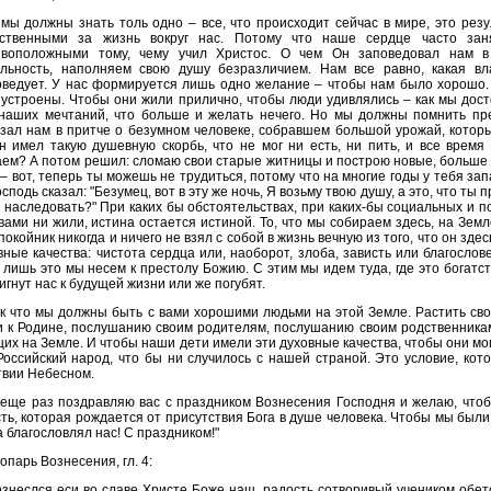
мы должны знать толь одно – все, что происходит сейчас в мире, это резу
тственными за жизнь вокруг нас. Потому что наше сердце часто зан
ивоположными тому, чему учил Христос. О чем Он заповедовал нам в
ельность, наполняем свою душу безразличием. Нам все равно, какая вла
ведует. У нас формируется лишь одно желание – чтобы нам было хорошо.
устроены. Чтобы они жили прилично, чтобы люди удивлялись – как мы дост
 наших мечтаний, что больше и желать нечего. Но мы должны помнить пр
зал нам в притче о безумном человеке, собравшем большой урожай, котор
н имел такую душевную скорбь, что не мог ни есть, ни пить, и все время
ем? А потом решил: сломаю свои старые житницы и построю новые, больше п
– вот, теперь ты можешь не трудиться, потому что на многие годы у тебя запа
осподь сказал: "Безумец, вот в эту же ночь, Я возьму твою душу, а это, что ты 
 наследовать?" При каких бы обстоятельствах, при каких-бы социальных и по
вами ни жили, истина остается истиной. То, что мы собираем здесь, на Зем
покойник никогда и ничего не взял с собой в жизнь вечную из того, что он зд
ные качества: чистота сердца или, наоборот, злоба, зависть или благослов
 лишь это мы несем к престолу Божию. С этим мы идем туда, где это богатст
игнут нас к будущей жизни или же погубят.
к что мы должны быть с вами хорошими людьми на этой Земле. Растить сво
 к Родине, послушанию своим родителям, послушанию своим родственникам.
их на Земле. И чтобы наши дети имели эти духовные качества, чтобы они могли
оссийский народ, что бы ни случилось с нашей страной. Это условие, кот
твии Небесном.
 еще раз поздравляю вас с праздником Вознесения Господня и желаю, что
ть, которая рождается от присутствия Бога в душе человека. Чтобы мы были
а благословлял нас! С праздником!"
опарь Вознесения, гл. 4:
знеслся еси во славе Христе Боже наш, радость сотворивый учеником обе