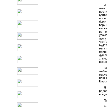
И 
отве
прот
бдит
пропо
были 
верх
выска
вот о
урожа
душе 
что Г
будет
мы с 
один 
душев
злые,
воздв
Та
любви
живущ
наш Р
Царс
Я
радос
всегд
Тр
Во