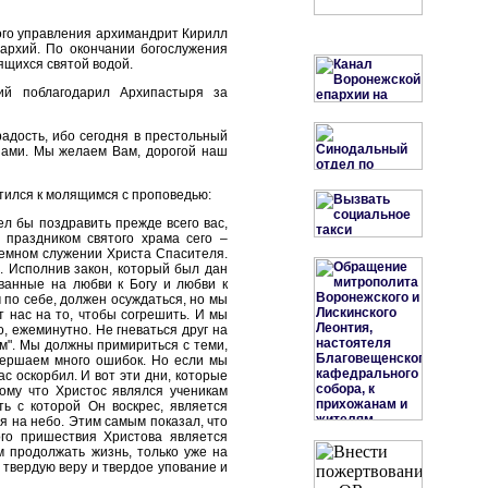
ого управления архимандрит Кирилл
пархий. По окончании богослужения
ящихся святой водой.
ий поблагодарил Архипастыря за
радость, ибо сегодня в престольный
нами. Мы желаем Вам, дорогой наш
тился к молящимся с проповедью:
ел бы поздравить прежде всего вас,
праздником святого храма сего –
земном служении Христа Спасителя.
. Исполнив закон, который был дан
ованные на любви к Богу и любви к
м по себе, должен осуждаться, но мы
 нас на то, чтобы согрешить. И мы
, ежеминутно. Не гневаться друг на
ем". Мы должны примириться с теми,
овершаем много ошибок. Но если мы
с оскорбил. И вот эти дни, которые
ому что Христос являлся ученикам
ть с которой Он воскрес, является
я на небо. Этим самым показал, что
ого пришествия Христова является
 продолжать жизнь, только уже на
 твердую веру и твердое упование и