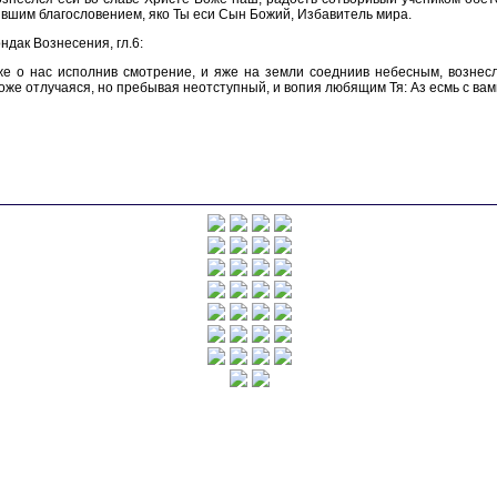
вшим благословением, яко Ты еси Сын Божий, Избавитель мира.
ндак Вознесения, гл.6:
же о нас исполнив смотрение, и яже на земли соедниив небесным, вознес
оже отлучаяся, но пребывая неотступный, и вопия любящим Тя: Аз есмь с вами