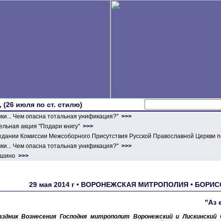
 (26 июля по ст. стилю)
ики... Чем опасна тотальная унификация?"
>>>
льная акция "Подари книгу"
>>>
едании Комиссии Межсоборного Присутствия Русской Православной Церкви п
ики... Чем опасна тотальная унификация?"
>>>
ершино
>>>
29 мая 2014 г • ВОРОНЕЖСКАЯ МИТРОПОЛИЯ • БОРИС
"Аз 
аздник Вознесения Господня митрополит Воронежский и Лискинский