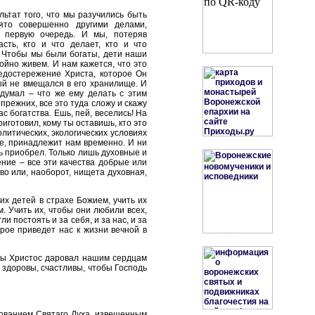
льтат того, что мы разучились быть
ято совершенно другими делами,
 первую очередь. И мы, потеряв
сть, кто и что делает, кто и что
 Чтобы мы были богаты, дети наши
ойно живем. И нам кажется, что это
едостережение Христа, которое Он
ый не вмещался в его хранилище. И
 думал – что же ему делать с этим
режних, все это туда сложу и скажу
с богатства. Ешь, пей, веселись! На
приготовил, кому ты оставишь, кто это
литических, экологических условиях
ле, принадлежит нам временно. И ни
есь приобрел. Только лишь духовные и
ение – все эти качества добрые или
во или, наоборот, нищета духовная,
их детей в страхе Божием, учить их
 Учить их, чтобы они любили всех,
 постоять и за себя, и за нас, и за
орое приведет нас к жизни вечной в
бы Христос даровал нашим сердцам
 здоровы, счастливы, чтобы Господь
тованием Святаго Духа, извещенным