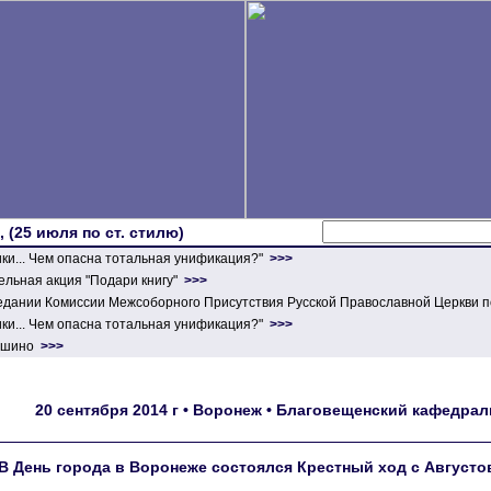
 (25 июля по ст. стилю)
ики... Чем опасна тотальная унификация?"
>>>
льная акция "Подари книгу"
>>>
едании Комиссии Межсоборного Присутствия Русской Православной Церкви п
ики... Чем опасна тотальная унификация?"
>>>
ершино
>>>
20 сентября 2014 г • Воронеж • Благовещенский кафед
В День города в Воронеже состоялся Крестный ход с Август