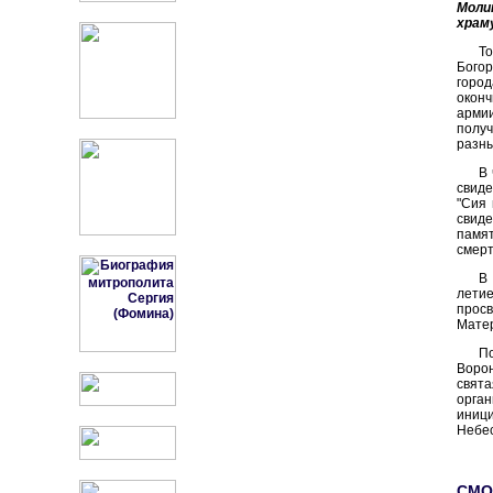
Моли
храм
Т
Богор
горо
оконч
армии
получ
разны
В 
свиде
"Сия 
свиде
памят
смерт
В
лети
просв
Матер
П
Ворон
свят
орган
иниц
Небес
СМО