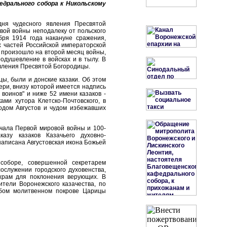
дрального собора к Никольскому
ня чудесного явления Пресвятой
вой войны неподалеку от польского
бря 1914 года накануне сражения,
 частей Российской императорской
 произошло на второй месяц войны,
одушевление в войсках и в тылу. В
явления Пресвятой Богородицы.
ы, были и донские казаки. Об этом
ери, внизу которой имеется надпись
 воинов" и ниже 52 имени казаков -
ами хутора Клетско-Почтовского, в
одом Августов и чудом избежавших
ачала Первой мировой войны и 100-
азу казаков Казачьего духовно-
написана Августовская икона Божьей
соборе, совершенной секретарем
служении городского духовенства,
храм для поклонения верующих. В
ители Воронежского казачества, по
обом молитвенном покрове Царицы