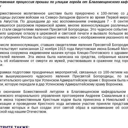
твенная процессия прошаи по улицам города от Благовещенского кафе
у
оржественное молитвенное шествие было приурочено к 100-летию со д
одицы русским войскам на Северо-Западном фронте во время Первой миро
да Августов. По дошедшим до нас воспоминаниям очевидцев 7 - 8 сентя
ившегося разгромом германской армии, многие военнослужащие различных
 стали свидетелями явления Пресвятой Богородицы. Это чудесное событие
ило широкую огласку в церковной и светской печати и вызвало большое во
х губерниях России было создано немало икон с изображением указанного 
числе военнослужащих, ставших свидетелями явления Пресвятой Богородиц
тельствует написанная 12 ноября 1915 года Августовская икона Божьей Мат
икона сооружена иждивением казачек хутора Клецко-Почтовского о здравии
телей явления. Эта икона была написана на средства, собранные казачк
ь об избавлении от смерти их мужей, участвовавших в сражении под гор
и.
 рамках подготовки праздничных мероприятий, связанных со 100-летием н
ем вышеуказанного чудесного явления Пресвятой Богородицы, по зак
етительского центра при Успенском Адмиралтейском храме г. Воронеж была 
и, которую передали в дар Успенскому Адмиралтейскому храму Воронежа.
о окончании Божественной литургии в Благовещенском кафедральном 
ежского епархиального управления протоиереем Андреем Скакалиным в со
ая икона торжественным Крестным ходом была принесена в Никольский 
изации и проведении Крестного хода активное участие приняли представ
иативе которых и был создан этот святой образ в напоминание об ос
ной над нашим Отечеством.
ТРИТЕ ТАКЖЕ: