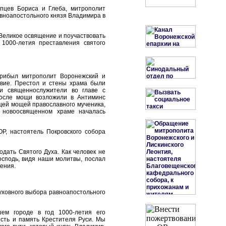
рпцев Бориса и Глеба, митрополит
вноапостольного князя Владимира в
 Великое освящение и поучаствовать
1000-летия преставления святого
прибыл митрополит Воронежский и
твие. Престол и стены храма были
и священнослужители во главе с
осле мощи возложили в Антиминс
ицей мощей православного мученика,
 новоосвященном храме началась
Р, настоятель Покровского собора
одать Святого Духа. Как человек не
Господь, видя наши молитвы, послал
жения.
уховного выбора равноапостольного
ем городе в год 1000-летия его
есть и память Крестителя Руси. Мы