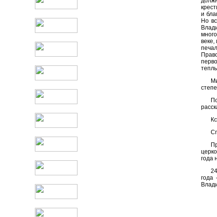
должн
крест
и бла
Но вс
Влади
много
веке,
печал
Право
перво
теплы
М
степе
По
расск
К
С
Пр
церко
года 
24
года 
Влади