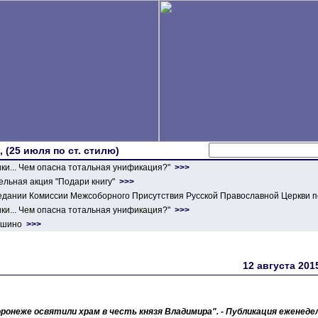
 (25 июля по ст. стилю)
ики... Чем опасна тотальная унификация?"
>>>
льная акция "Подари книгу"
>>>
едании Комиссии Межсоборного Присутствия Русской Православной Церкви п
ики... Чем опасна тотальная унификация?"
>>>
ершино
>>>
12 августа 20
ронеже освятили храм в честь князя Владимира". - Публикация еженедел