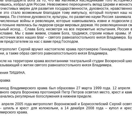
ы благодарить Бога за то, что мы являемся наследниками того историческ
ившись, избрал для России. Невозможно переоценить вклад Церкви и монаст
гочестивых мирян для развития государственности, духовности, нравственнос
е это стало возможным благодаря тому импульсу, который получил наш н
мира. По степени духовности, культуры, по развитию науки Россия занимала 
численные войны и революции, которые навязывались извне и подкосили 
 и поныне являлась бы лидером среди мировых держав. Но революционная с
ьный исход… Слава Богу, несмотря на все пережитые испытания, Россия 
славие. Мы с вами живем, славим Бога, трудимся, строим новые храмы. 
источник всех наших благ – святого равноапостольного князя Владимира. Б
м предстателем за нас с вами пред Господом.
итрополит Сергий вручил настоятелю храма протоиерею Геннадию Пашкевич
ни, а также образ святого равноапостольного князя Владимира.
сле на территории храма воспитанники театральной студии Воскресной шко
азывающий о житии святого равноапостольного князя Владимира.
сения ТИШИНА.
правка
иход Владимирского храма был образован 27 марта 1999 года. 12 апреля 
вного округа Воронежа протоиерей Петр Петров освятил место, крест и кам
начались регулярные богослужения в нижнем приделе.
 апреля 2005 года митрополит Воронежский и Борисоглебский Сергий освят
– шпиль и крест для колокольни, а 14 декабря 2008 года – купол и крес
мирского храма.