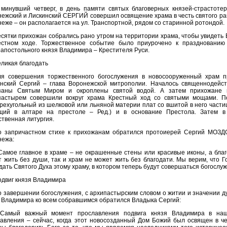
 минувший четверг, в день памяти святых благоверных князей-страстоте
ежский и Лискинский СЕРГИЙ совершил освящение храма в честь святого ра
еже – он располагается на ул. Транспортной, рядом со старинной ротондой.
сятки прихожан собрались рано утром на территории храма, чтобы увидеть
естном ходе. Торжественное событие было приурочено к празднованию 
апостольного князя Владимира – Крестителя Руси.
ликая благодать
ля совершения торжественного богослужения в новосооруженный храм 
инский Сергий – глава Воронежской митрополии. Началось священнодейс
заны Святым Миром и окроплены святой водой. А затем прихожане 
пастырем совершили вокруг храма Крестный ход со святыми мощами. П
рехугольный из шелковой или льняной материи плат со вшитой в него част
щий в алтаре на престоле – Ред.) и в основание Престола. Затем в
твенная литургия.
о запричастном стихе к прихожанам обратился протоиерей Сергий МОЗДО
нежа:
Самое главное в храме – не окрашенные стены или красивые иконы, а благ
 жить без души, так и храм не может жить без благодати. Мы верим, что 
дать Святого Духа этому храму, в котором теперь будут совершаться богослу
двиг князя Владимира
 завершении богослужения, с архипастырским словом о житии и значении д
 Владимира ко всем собравшимся обратился Владыка Сергий:
 Самый важный момент прославления подвига князя Владимира в наш
авления – сейчас, когда этот новосозданный Дом Божий был освящен в ч