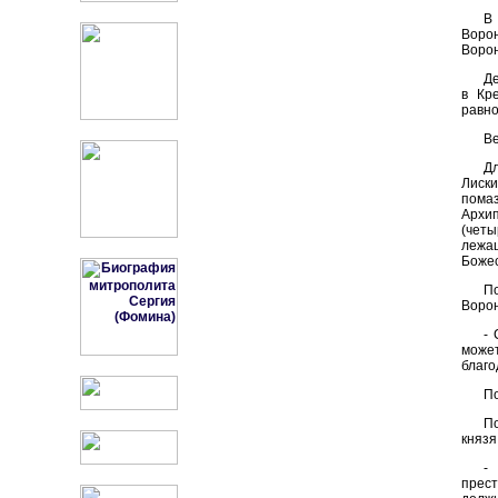
В
Ворон
Ворон
Де
в Кр
равно
Ве
Д
Лиск
пома
Архи
(четы
лежа
Божес
П
Воро
- 
может
благо
По
По
князя
-
прест