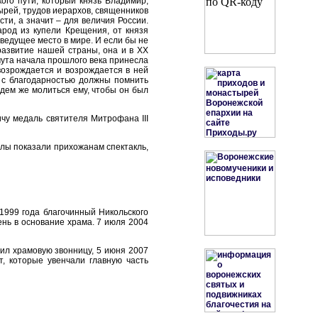
ого пути, который князь Владимир,
ырей, трудов иерархов, священников
ти, а значит – для величия России.
арод из купели Крещения, от князя
ведущее место в мире. И если бы не
развитие нашей страны, она и в ХХ
мута начала прошлого века принесла
возрождается и возрождается в ней
И с благодарностью должны помнить
удем же молиться ему, чтобы он был
у медаль святителя Митрофана III
лы показали прихожанам спектакль,
1999 года благочинный Никольского
ень в основание храма. 7 июля 2004
ил храмовую звонницу, 5 июня 2007
т, которые увенчали главную часть