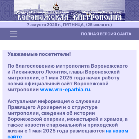
7 августа 2026 г., ПЯТНИЦА, (25 июля ст.)
Toggle navigation
ПОЛНАЯ ВЕРСИЯ САЙТА
Уважаемые посетители!
По благословению митрополита Воронежского
и Лискинского Леонтия, главы Воронежской
митрополии, с 1 мая 2025 года начал работу
новый официальный сайт Воронежской
митрополии
www.vrn-eparhia.ru
.
Актуальная информация о служении
Правящего Архиерея и о структуре
митрополии, сведения об истории
Воронежской епархии, монастырей и храмов, а
также новости епархиальной и приходской
жизни с 1 мая 2025 года размещаются
на новом
сайте