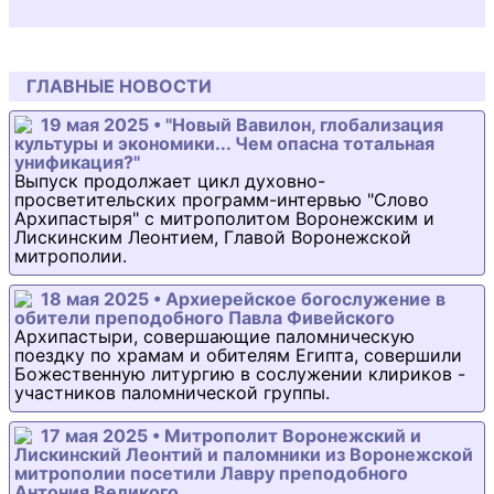
ГЛАВНЫЕ НОВОСТИ
19 мая 2025 • "Новый Вавилон, глобализация
культуры и экономики... Чем опасна тотальная
унификация?"
Выпуск продолжает цикл духовно-
просветительских программ-интервью "Слово
Архипастыря" с митрополитом Воронежским и
Лискинским Леонтием, Главой Воронежской
митрополии.
18 мая 2025 • Архиерейское богослужение в
обители преподобного Павла Фивейского
Архипастыри, совершающие паломническую
поездку по храмам и обителям Египта, совершили
Божественную литургию в сослужении клириков -
участников паломнической группы.
17 мая 2025 • Митрополит Воронежский и
Лискинский Леонтий и паломники из Воронежской
митрополии посетили Лавру преподобного
Антония Великого