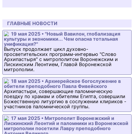
ГЛАВНЫЕ НОВОСТИ
19 мая 2025 • "Новый Вавилон, глобализация
культуры и экономики... Чем опасна тотальная
унификация?"
Выпуск продолжает цикл духовно-
просветительских программ-интервью "Слово
Архипастыря" с митрополитом Воронежским и
Лискинским Леонтием, Главой Воронежской
митрополии.
18 мая 2025 • Архиерейское богослужение в
обители преподобного Павла Фивейского
Архипастыри, совершающие паломническую
поездку по храмам и обителям Египта, совершили
Божественную литургию в сослужении клириков -
участников паломнической группы.
17 мая 2025 • Митрополит Воронежский и
Лискинский Леонтий и паломники из Воронежской
митрополии посетили Лавру преподобного
Антония Великого