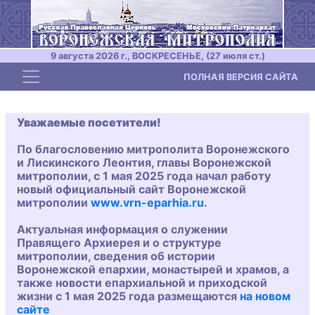
9 августа 2026 г., ВОСКРЕСЕНЬЕ, (27 июля ст.)
Toggle navigation
ПОЛНАЯ ВЕРСИЯ САЙТА
Уважаемые посетители!
По благословению митрополита Воронежского
и Лискинского Леонтия, главы Воронежской
митрополии, с 1 мая 2025 года начал работу
новый официальный сайт Воронежской
митрополии
www.vrn-eparhia.ru
.
Актуальная информация о служении
Правящего Архиерея и о структуре
митрополии, сведения об истории
Воронежской епархии, монастырей и храмов, а
также новости епархиальной и приходской
жизни с 1 мая 2025 года размещаются
на новом
сайте