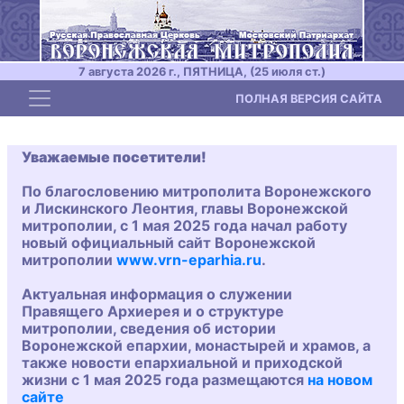
7 августа 2026 г., ПЯТНИЦА, (25 июля ст.)
Toggle navigation
ПОЛНАЯ ВЕРСИЯ САЙТА
Уважаемые посетители!
По благословению митрополита Воронежского
и Лискинского Леонтия, главы Воронежской
митрополии, с 1 мая 2025 года начал работу
новый официальный сайт Воронежской
митрополии
www.vrn-eparhia.ru
.
Актуальная информация о служении
Правящего Архиерея и о структуре
митрополии, сведения об истории
Воронежской епархии, монастырей и храмов, а
также новости епархиальной и приходской
жизни с 1 мая 2025 года размещаются
на новом
сайте