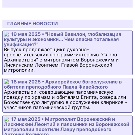
ГЛАВНЫЕ НОВОСТИ
19 мая 2025 • "Новый Вавилон, глобализация
культуры и экономики... Чем опасна тотальная
унификация?"
Выпуск продолжает цикл духовно-
просветительских программ-интервью "Слово
Архипастыря" с митрополитом Воронежским и
Лискинским Леонтием, Главой Воронежской
митрополии.
18 мая 2025 • Архиерейское богослужение в
обители преподобного Павла Фивейского
Архипастыри, совершающие паломническую
поездку по храмам и обителям Египта, совершили
Божественную литургию в сослужении клириков -
участников паломнической группы.
17 мая 2025 • Митрополит Воронежский и
Лискинский Леонтий и паломники из Воронежской
митрополии посетили Лавру преподобного
Антония Великого