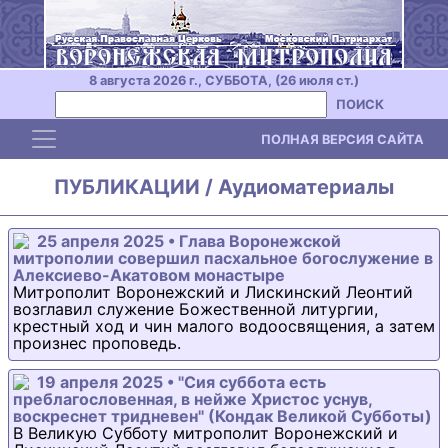
8 августа 2026 г., СУББОТА, (26 июля ст.)
ПОИСК
Toggle navigation
ПОЛНАЯ ВЕРСИЯ САЙТА
ПУБЛИКАЦИИ / Аудиоматериалы
25 апреля 2025 • Глава Воронежской
митрополии совершил пасхальное богослужение в
Алексиево-Акатовом монастыре
Митрополит Воронежский и Лискинский Леонтий
возглавил служение Божественной литургии,
крестный ход и чин малого водоосвящения, а затем
произнес проповедь.
19 апреля 2025 • "Сия суббота есть
преблагословенная, в нейже Христос уснув,
воскреснет тридневен" (Кондак Великой Субботы)
В Великую Субботу митрополит Воронежский и