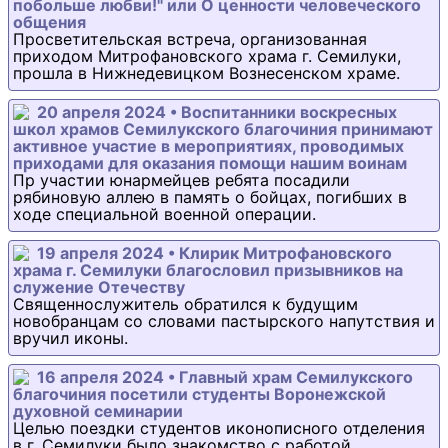
побольше любви!" или О ценности человеческого
общения
Просветительская встреча, организованная
приходом Митрофановского храма г. Семилуки,
прошла в Нижнедевицком Вознесенском храме.
20 апреля 2024 • Воспитанники воскресных
школ храмов Семилукского благочиния принимают
активное участие в мероприятиях, проводимых
приходами для оказания помощи нашим воинам
Пр участии юнармейцев ребята посадили
рябиновую аллею в память о бойцах, погибших в
ходе специальной военной операции.
19 апреля 2024 • Клирик Митрофановского
храма г. Семилуки благословил призывников на
служение Отечеству
Священнослужитель обратился к будущим
новобранцам со словами пастырского напутствия и
вручил иконы.
16 апреля 2024 • Главный храм Семилукского
благочиния посетили студенты Воронежской
духовной семинарии
Целью поездки студентов иконописного отделения
в г. Семилуки было знакомство с работой