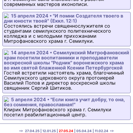
современных мастеров иконописи.
15 апреля 2024 • "И помни Создателя твоего в
дни юности твоей" (Еккл. 12:1)
Состоялись встречи священнослужителя со
студентами семилукского политехнического
колледжа и с молодыми прихожанами
Митрофановского храма г. Семилуки.
14 апреля 2024 • Семилукский Митрофановский
храм посетили воспитанники и преподаватели
воскресной школы "Родник" воронежского храма
во имя святой блаженной Ксении Петербургской
Гостей встретили настоятель храма, благочинный
Семилукского церковного округа протоиерей
Василий Попов и директор воскресной школы
священник Сергий Шитиков.
5 апреля 2024 • "Если книга учит добру, то она,
без сомнения, православная!"
Клирик Митрофановского храма г. Семилуки
посетил реабилитационный центр.
•>
27.04.25
|
12.01.25
|
27.05.24
|
05.04.24
|
11.02.24
•>