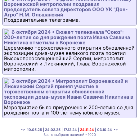
Воронежской митрополии поздравил
председатель совета директоров ООО УК "Дон-
Агро" Н.М. Ольшанский
Поздравительная телеграмма.
6 октября 2024 • Сюжет телеканала "Союз":
200-летие со дня рождения поэта Ивана Саввича
Никитина отметили в Воронеже
Церемонию торжественного открытия обновленной
экспозиции дома-музея великого поэта посетил
Высокопреосвященнейший Сергий, митрополит
Воронежский и Лискинский, Глава Воронежской
митрополии.
3 октября 2024 • Митрополит Воронежский и
Лискинский Сергий принял участие в
торжественном открытии обновленной
экспозиции дома-музея Ивана Саввича Никитина в
Воронеже
Мероприятие было приурочено к 200-летию со дня
рождения поэта и 100-летнему юбилею музея.
•>
10.05.25
|
24.02.25
|
17.12.24
|
24.11.24
|
03.10.24
•>
Всего выбрано записей - 1020