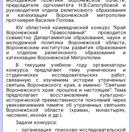
молодежной политики Воронежской области,
председателя оргкомитета Н.В.Салогубовой и
руководителя отдела религиозного образования
и катехизации Воронежской митрополии
протоиерея Василия Попова.
XIV областной краеведческий конкурс "Край
Воронежский Православный" проводится
совместно Департаментом образования, науки и
молодежной политики Воронежской области,
Воронежским институтом развития образования
и отделом религиозного образования и
катехизации Воронежской Митрополии.
В текущем учебном году организаторы
конкурса предлагают тему ученических и
студенческих исследовательских работ,
связанную с изучением истории утраченных
святынь Воронежского края, а именно: "Святыни
Воронежского края: прошлое и настоящее". Тема
предполагает восстановление культурно-
исторической преемственности поколений через
увековечивание памяти об утраченных святынях
Воронежской области (храмах, монастырях,
часовнях, иконах и др.).
Задачи конкурса:
- организация поисково-исследовательской