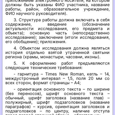
приложением электронного носителя, на котором
должны быть указаны ФИО участника, название
работы, район, образовательное учреждение,
ФИО научного руководителя).
3. Структура работы должна включать в себя
содержание, введение (обозначение
актуальности исследования, его предмета и
объекта); основную часть (непосредственно
исследование); заключение (итоги исследования,
его обобщение); приложения.
4. Объектом исследования должна являться
история отдельно взятой утраченной святыни
региона (храмы, монастыри, часовни, иконы).
5. К оформлению работ предъявляются
следующие технические требования:
- гарнитура – Times New Roman, кегль – 14,
междустрочный интервал – 1,5, поля 20 мм со
всех сторон, формат страницы – А4;
- ориентация основного текста – по ширине
(без переносов), шрифт основного текста –
обычный, шрифт заголовка (название глав) –
полужирный, шрифт подзаголовков (название
параграфов) – курсив, ориентация заголовков и
подзаголовков – по центру, наличие отступа