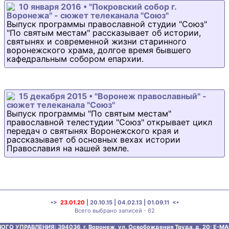
10 января 2016 • "Покровский собор г.
Воронежа" - сюжет телеканала "Союз"
Выпуск программы православной студии "Союз"
"По святым местам" рассказывает об истории,
святынях и современной жизни старинного
воронежского храма, долгое время бывшего
кафедральным собором епархии.
15 декабря 2015 • "Воронеж православный" -
сюжет телеканала "Союз"
Выпуск программы "По святым местам"
православной телестудии "Союз" открывает цикл
передач о святынях Воронежского края и
рассказывает об основных вехах истории
Православия на нашей земле.
•>
23.01.20
|
20.10.15
|
04.02.13
|
01.09.11
<•
Всего выбрано записей - 62
ОГО УПРАВЛЕНИЯ:
394036, г. Воронеж, ул. Освобождения Труда, д. 20;
E-MAI