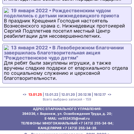
19 января 2022 • Рождественским чудом
поделились с детьми нижнедевицкого приюта
В праздник Крещения Господня настоятель
Вознесенского храма с. Нижнедевицк протоиерей
Сергий Подплетнев посетил местный Центр
реабилитации для несовершеннолетних.
13 января 2022 • В Левобережном благочинии
завершилась благотворительная акция
"Рождественское чудо детям"
Для ребят были закуплены игрушки, а также
вручены сладкие подарки от епархиального отдела
по социальному служению и церковной
благотворительности.
•>
13.01.25
|
13.01.22
|
12.01.20
|
20.12.18
|
19.12.17
•>
Всего выбрано записей - 159
АДРЕС ЕПАРХИАЛЬНОГО УПРАВЛЕНИЯ:
394036, г. Воронеж, ул. Освобождения Труда, д. 20;
E-MAIL: ve553435@mаil.ru
ТЕЛЕФОНЫ: МНОГОКАНАЛЬНЫЙ +7 (473) 255-34-94;
КАНЦЕЛЯРИЯ +7 (473) 255-34-35