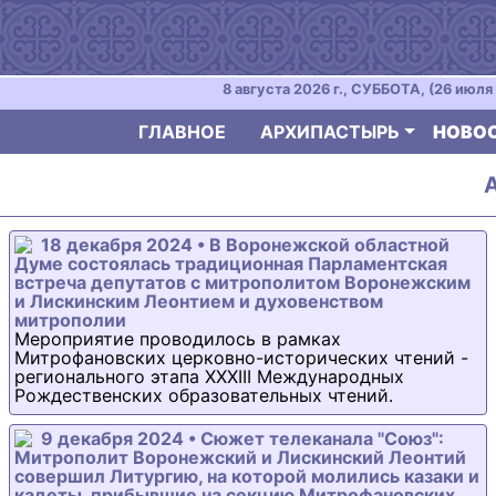
8 августа 2026 г., СУББОТА, (26 июля 
ГЛАВНОЕ
АРХИПАСТЫРЬ
НОВО
18 декабря 2024 • В Воронежской областной
Думе состоялась традиционная Парламентская
встреча депутатов с митрополитом Воронежским
и Лискинским Леонтием и духовенством
митрополии
Мероприятие проводилось в рамках
Митрофановских церковно-исторических чтений -
регионального этапа XXXIII Международных
Рождественских образовательных чтений.
9 декабря 2024 • Сюжет телеканала "Союз":
Митрополит Воронежский и Лискинский Леонтий
совершил Литургию, на которой молились казаки и
кадеты, прибывшие на секцию Митрофановских