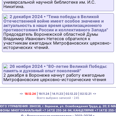
универсальной научной библиотеке им. И.С.
Никитина.
2 декабря 2024 • "Тема победы в Великой
Отечественной войне имеет особое значение и
актуальность в наше время цивилизационного
противостояния России и коллективного Запада"
Председатель Воронежской областной Думы
Владимир Иванович Нетесов обратился к
участникам ежегодных Митрофановских церковно-
исторических чтений.
26 ноября 2024 • "80-летие Великой Победы:
память и духовный опыт поколений"
2 декабря в Воронеже начнут работу ежегодные
Митрофановские церковно-исторические чтения
•>
18.12.24
|
19.11.24
|
14.11.23
|
02.12.22
|
02.12.21
•>
Всего выбрано записей - 245
ОГО УПРАВЛЕНИЯ:
394036, г. Воронеж, ул. Освобождения Труда, д. 20;
E-MAI
ФОНЫ: МНОГОКАНАЛЬНЫЙ +7 (473) 255-34-94;
КАНЦЕЛЯРИЯ +7 (473) 255-
© - Воронежская митрополия - 2011-2026 г.