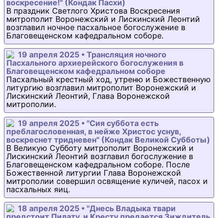
воскресение!" (Кондак Пасхи)
В праздник Светлого Христова Воскресения
митрополит Воронежский и Лискинский Леонтий
возглавил ночное пасхальное богослужение в
Благовещенском кафедральном соборе.
19 апреля 2025 • Трансляция ночного
Пасхального архиерейского богослужения в
Благовещенском кафедральном соборе
Пасхальный крестный ход, утреню и Божественную
литургию возглавил митрополит Воронежский и
Лискинский Леонтий, Глава Воронежской
митрополии.
19 апреля 2025 • "Сия суббота есть
преблагословенная, в нейже Христос уснув,
воскреснет тридневен" (Кондак Великой Субботы)
В Великую Субботу митрополит Воронежский и
Лискинский Леонтий возглавил богослужение в
Благовещенском кафедральном соборе. После
Божественной литургии Глава Воронежской
митрополии совершил освящение куличей, пасох и
пасхальных яиц.
18 апреля 2025 • "Днесь Владыка твари
предстоит Пилату, и Кресту предается Зиждитель