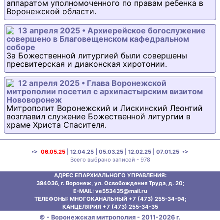
аппаратом уполномоченного по правам ребенка в
Воронежской области.
13 апреля 2025 • Архиерейское богослужение
совершено в Благовещенском кафедральном
соборе
За Божественной литургией были совершены
пресвитерская и диаконская хиротонии.
12 апреля 2025 • Глава Воронежской
митрополии посетил с архипастырским визитом
Нововоронеж
Митрополит Воронежский и Лискинский Леонтий
возглавил служение Божественной литургии в
храме Христа Спасителя.
•>
06.05.25
|
12.04.25
|
05.03.25
|
12.02.25
|
07.01.25
•>
Всего выбрано записей - 978
АДРЕС ЕПАРХИАЛЬНОГО УПРАВЛЕНИЯ:
394036, г. Воронеж, ул. Освобождения Труда, д. 20;
E-MAIL: ve553435@mаil.ru
ТЕЛЕФОНЫ: МНОГОКАНАЛЬНЫЙ +7 (473) 255-34-94;
КАНЦЕЛЯРИЯ +7 (473) 255-34-35
© - Воронежская митрополия - 2011-2026 г.