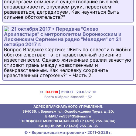
подвергаем сомнению существование высшей
справедливости, опускаем руки, перестаем
развиваться, деградируем. Как научиться быть
сильнее обстоятельств?"
21 октября 2017 • Передача "Слово
Архипастыря" с митрополитом Воронежским и
Лискинским Сергием на радио "Мелодия" от 21
октября 2017 г.
Вопрос Владыке Сергию: "Жить по совести в любых
обстоятельствах - этот нравственный ориентир
известен всем. Однако жизненные реалии зачастую
стирают грань между нравственным и
безнравственным. Как человеку сохранить
нравственный стержень?" - Часть 2.
•>
03.11.18
|
21.10.17
|
20.05.17
<•
Всего выбрано записей - 52
АДРЕС ЕПАРХИАЛЬНОГО УПРАВЛЕНИЯ:
394036, г. Воронеж, ул. Освобождения Труда, д. 20;
E-MAIL: ve553435@mаil.ru
ТЕЛЕФОНЫ: МНОГОКАНАЛЬНЫЙ +7 (473) 255-34-94;
КАНЦЕЛЯРИЯ +7 (473) 255-34-35
© - Воронежская митрополия - 2011-2026 г.