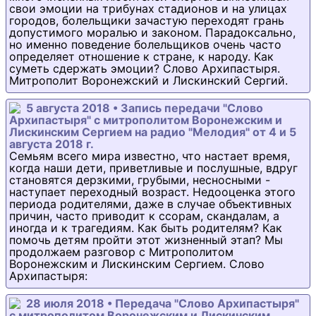
свои эмоции на трибунах стадионов и на улицах
городов, болельщики зачастую переходят грань
допустимого моралью и законом. Парадоксально,
но именно поведение болельщиков очень часто
определяет отношение к стране, к народу. Как
суметь сдержать эмоции? Слово Архипастыря.
Митрополит Воронежский и Лискинский Сергий.
5 августа 2018 • Запись передачи "Слово
Архипастыря" с митрополитом Воронежским и
Лискинским Сергием на радио "Мелодия" от 4 и 5
августа 2018 г.
Семьям всего мира известно, что настает время,
когда наши дети, приветливые и послушные, вдруг
становятся дерзкими, грубыми, несносными -
наступает переходный возраст. Недооценка этого
периода родителями, даже в случае объективных
причин, часто приводит к ссорам, скандалам, а
иногда и к трагедиям. Как быть родителям? Как
помочь детям пройти этот жизненный этап? Мы
продолжаем разговор с Митрополитом
Воронежским и Лискинским Сергием. Слово
Архипастыря:
28 июля 2018 • Передача "Слово Архипастыря"
с митрополитом Воронежским и Лискинским