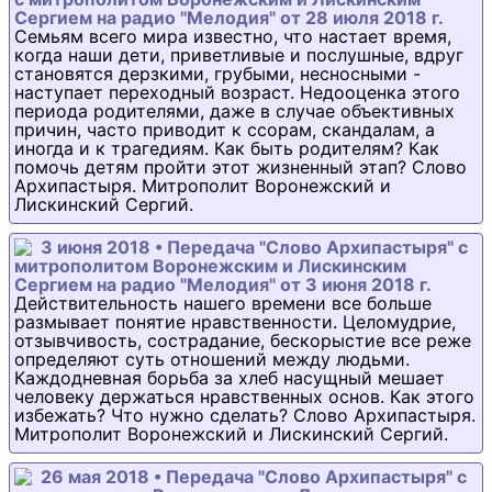
Сергием на радио "Мелодия" от 28 июля 2018 г.
Семьям всего мира известно, что настает время,
когда наши дети, приветливые и послушные, вдруг
становятся дерзкими, грубыми, несносными -
наступает переходный возраст. Недооценка этого
периода родителями, даже в случае объективных
причин, часто приводит к ссорам, скандалам, а
иногда и к трагедиям. Как быть родителям? Как
помочь детям пройти этот жизненный этап? Слово
Архипастыря. Митрополит Воронежский и
Лискинский Сергий.
3 июня 2018 • Передача "Слово Архипастыря" с
митрополитом Воронежским и Лискинским
Сергием на радио "Мелодия" от 3 июня 2018 г.
Действительность нашего времени все больше
размывает понятие нравственности. Целомудрие,
отзывчивость, сострадание, бескорыстие все реже
определяют суть отношений между людьми.
Каждодневная борьба за хлеб насущный мешает
человеку держаться нравственных основ. Как этого
избежать? Что нужно сделать? Слово Архипастыря.
Митрополит Воронежский и Лискинский Сергий.
26 мая 2018 • Передача "Слово Архипастыря" с