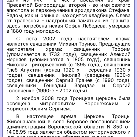
Пресвятой Богородицы, второй - во имя святого
апостола и первомученика архидиакона Стефана.
Рядом, как и раньше, находится кладбище. Слева
от трапезной - надгробный памятник из гранита:
здесь погребена некая Софья Лебедева, умершая
в 1880 году молодою.
С лета 2002 года настоятелем храма
является священник Михаил Трунов. Предыдущие
настоятели храма: священник Трофим
(упоминается в 1732 году), священник Алексий
Черняев (упоминается в 1805 году), священник
Николай Григорьевский (с 1895 года), священник
Глеб Апухтин (конец 1920-х – середина 1930-х
годов), священник Николай (середина 1930-х
годов), священник Сергий Грачев (с 1990 года),
священники Геннадий Заридзе и Сергий
Головченко (1990-е - 2002 годы).
2 ноября 2008 года Троицкая церковь была
освящена митрополитом Воронежским и
Борисоглебским Сергием.
В настоящее время Церковь Троицы
Живоначальной в селе Боровое постановлением
администрации Воронежской области N 850 от
14.08.95 года является объектом исторического и