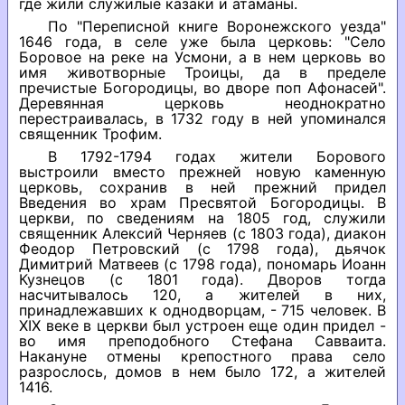
где жили служилые казаки и атаманы.
По "Переписной книге Воронежского уезда"
1646 года, в селе уже была церковь: "Село
Боровое на реке на Усмони, а в нем церковь во
имя животворные Троицы, да в пределе
пречистые Богородицы, во дворе поп Афонасей".
Деревянная церковь неоднократно
перестраивалась, в 1732 году в ней упоминался
священник Трофим.
В 1792-1794 годах жители Борового
выстроили вместо прежней новую каменную
церковь, сохранив в ней прежний придел
Введения во храм Пресвятой Богородицы. В
церкви, по сведениям на 1805 год, служили
священник Алексий Черняев (с 1803 года), диакон
Феодор Петровский (с 1798 года), дьячок
Димитрий Матвеев (с 1798 года), пономарь Иоанн
Кузнецов (с 1801 года). Дворов тогда
насчитывалось 120, а жителей в них,
принадлежавших к однодворцам, - 715 человек. В
XIX веке в церкви был устроен еще один придел -
во имя преподобного Стефана Савваита.
Накануне отмены крепостного права село
разрослось, домов в нем было 172, а жителей
1416.