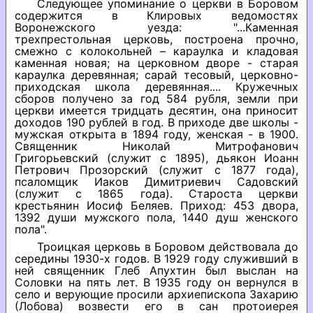
Следующее упоминание о церкви в Боровом
содержится в Клировых ведомостях
Воронежского уезда: "...Каменная
трехпрестольная церковь, построена прочно,
смежно с колокольней – караулка и кладовая
каменная новая; на церковном дворе - старая
караулка деревянная; сарай тесовый, церковно-
приходская школа деревянная.... Кружечных
сборов получено за год 584 рубля, земли при
церкви имеется тридцать десятин, она приносит
доходов 190 рублей в год. В приходе две школы -
мужская открыта в 1894 году, женская - в 1900.
Священник Николай Митрофанович
Григорьевский (служит с 1895), дьякон Иоанн
Петрович Прозорский (служит с 1877 года),
псаломщик Иаков Димитриевич Садовский
(служит с 1865 года). Староста церкви
крестьянин Иосиф Беляев. Приход: 453 двора,
1392 души мужского пола, 1440 душ женского
пола".
Троицкая церковь в Боровом действовала до
середины 1930-х годов. В 1929 году служивший в
ней священник Глеб Апухтин был выслан на
Соловки на пять лет. В 1935 году он вернулся в
село и верующие просили архиепископа Захарию
(Лобова) возвести его в сан протоиерея