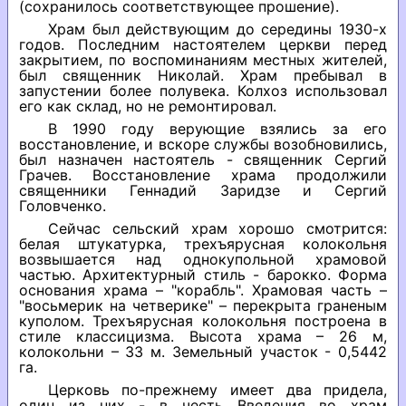
(сохранилось соответствующее прошение).
Храм был действующим до середины 1930-х
годов. Последним настоятелем церкви перед
закрытием, по воспоминаниям местных жителей,
был священник Николай. Храм пребывал в
запустении более полувека. Колхоз использовал
его как склад, но не ремонтировал.
В 1990 году верующие взялись за его
восстановление, и вскоре службы возобновились,
был назначен настоятель - священник Сергий
Грачев. Восстановление храма продолжили
священники Геннадий Заридзе и Сергий
Головченко.
Сейчас сельский храм хорошо смотрится:
белая штукатурка, трехъярусная колокольня
возвышается над однокупольной храмовой
частью. Архитектурный стиль - барокко. Форма
основания храма – "корабль". Храмовая часть –
"восьмерик на четверике" – перекрыта граненым
куполом. Трехъярусная колокольня построена в
стиле классицизма. Высота храма – 26 м,
колокольни – 33 м. Земельный участок - 0,5442
га.
Церковь по-прежнему имеет два придела,
один из них - в честь Введения во храм