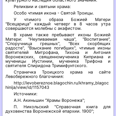
культурного наследия областного значения.
Реликвии и святыни храма:
Особо чтимая икона - Святой Троицы.
У чтимого образа Божией Матери
"Всецарица" каждый четверг в 8 часов утра
совершаются молебны с акафистом.
В храме также пребывают иконы Божией
Матери: "Неупиваемая чаша", "Воспитание",
"Споручница грешных", "Всех скорбящих
радосте", "Взыскание погибших", чтимые иконы
святителей Митрофана, Тихона и Антония
Воронежских, священномученика Киприана и
мученицы Иустинии, мученика Трифона и
святителя Спиридона Тримифунтского.
Страничка Троицкого храма на сайте
Левобережного благочиния:
http://levobereznoe.blagochin.ru/khramy_blagoc
hinija/view/id/1157043
Источники:
А.Н. Акиньшин "Храмы Воронежа";
П. Никольский "Справочная книга для
духовенства Воронежской епархии. 1900";