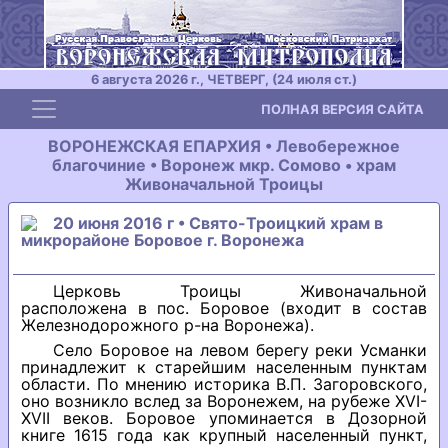
6 августа 2026 г., ЧЕТВЕРГ, (24 июля ст.)
Toggle navigation
ПОЛНАЯ ВЕРСИЯ САЙТА
ВОРОНЕЖСКАЯ ЕПАРХИЯ • Левобережное
благочиние • Воронеж мкр. Сомово • храм
Живоначальной Троицы
20 июня 2016 г • Свято-Троицкий храм в
микрорайоне Боровое г. Воронежа
Церковь Троицы Живоначальной
расположена в пос. Боровое (входит в состав
Железнодорожного р-на Воронежа).
Село Боровое на левом берегу реки Усманки
принадлежит к старейшим населенным пунктам
области. По мнению историка В.П. Загоровского,
оно возникло вслед за Воронежем, на рубеже XVI-
XVII веков. Боровое упоминается в Дозорной
книге 1615 года как крупный населенный пункт,