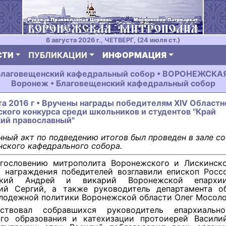
6 августа 2026 г., ЧЕТВЕРГ, (24 июля ст.)
СТИ
ПУБЛИКАЦИИ
ИНФОРМАЦИЯ
Благовещенский кафедральный собор • ВОРОНЕЖСКА
Воронеж • Благовещенский кафедральный собор
та 2016 г • Вручены награды победителям XIV Областн
кого конкурса среди школьников и студентов "Край
ий православный"
ный акт по подведению итогов был проведен в зале с
ского кафедрального собора.
гословению митрополита Воронежского и Лискинско
 награждения победителей возглавили епископ Росс
ский Андрей и викарий Воронежской епархи
ий Сергий, а также руководитель департамента об
лодежной политики Воронежской области Олег Мосоло
тствовал собравшихся руководитель епархиально
ого образования и катехизации протоиерей Васили