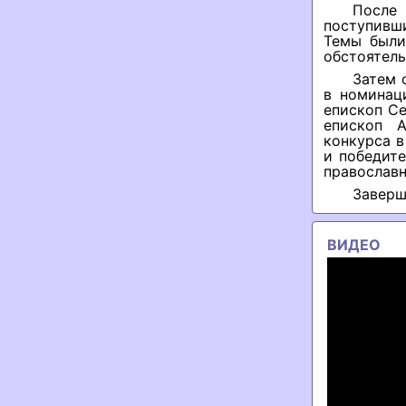
После 
поступивши
Темы были
обстоятель
Затем 
в номинац
епископ С
епископ 
конкурса в
и победит
православн
Заверш
ВИДЕО