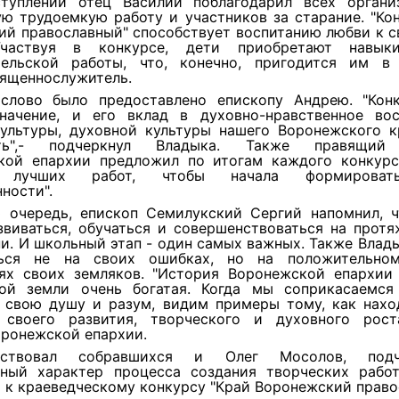
туплении отец Василий поблагодарил всех органи
ю трудоемкую работу и участников за старание. "Ко
ий православный" способствует воспитанию любви к с
Участвуя в конкурсе, дети приобретают навыки
тельской работы, что, конечно, пригодится им в 
вященнослужитель.
слово было предоставлено епископу Андрею. "Кон
начение, и его вклад в духовно-нравственное вос
культуры, духовной культуры нашего Воронежского к
ить",- подчеркнул Владыка. Также правящий
кой епархии предложил по итогам каждого конкурс
и лучших работ, чтобы начала формировать
ности".
 очередь, епископ Семилукский Сергий напомнил, ч
звиваться, обучаться и совершенствоваться на протя
и. И школьный этап - один самых важных. Также Влад
ться не на своих ошибках, но на положительно
ях своих земляков. "История Воронежской епархии
ой земли очень богатая. Когда мы соприкасаемся
 свою душу и разум, видим примеры тому, как нахо
 своего развития, творческого и духовного роста
оронежской епархии.
тствовал собравшихся и Олег Мосолов, подч
ьный характер процесса создания творческих рабо
 к краеведческому конкурсу "Край Воронежский право