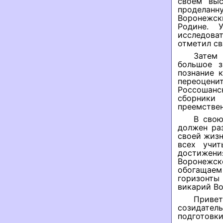
своем выс
проделанну
Воронежск
Родине. 
исследова
отметил с
Затем 
большое з
познание 
переоцен
Россошанс
сборник
преемствен
В свою
должен ра
своей жизн
всех учи
достижени
Воронежск
обогащаем
горизонты
викарий В
Приве
созидател
подготовки