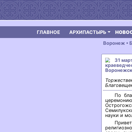
ГЛАВНОЕ
АРХИПАСТЫРЬ
НОВО
Воронеж • 
31 мар
краеведчес
Воронежск
Торжествен
Благовещен
По бла
церемонию
Острогож
Семилукск
науки и мо
Приве
религиозн