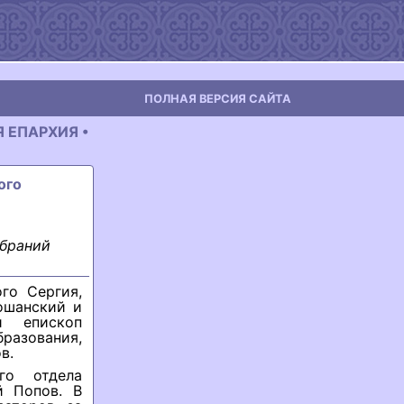
ПОЛНАЯ ВЕРСИЯ САЙТА
Я ЕПАРХИЯ •
ого
обраний
го Сергия,
ошанский и
и епископ
разования,
в.
го отдела
й Попов. В