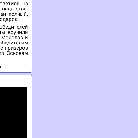
тветили на
 педагогов.
ан полный,
одарок.
победителей
ды вручили
 Мосолов и
бедителям
ие призеров
по Основам
.