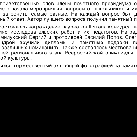
приветственных слов члены почетного президиума о
е с начала мероприятия вопросы от школьников и их
 затронуты самые разные. На каждый вопрос был д
ный ответ. Автор лучшего вопроса получил памятный п
состоялось награждение лауреатов II этапа конкурса, 
иях исследовательских работ и их педагогов. Награ
емилукский Сергий и протоиерей Василий Попов. Олег
Андрей вручили дипломы и памятные подарки по
 различных номинациях. Также состоялось чествован
елей регионального этапа Всероссийской олимпиады 
ой культуры.
ился торжественный акт общей фотографией на память