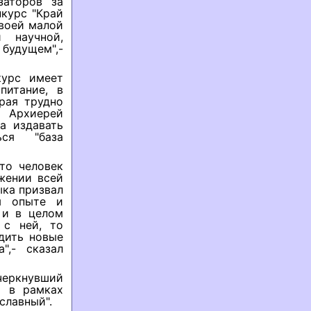
заторов за
нкурс "Край
воей малой
 научной,
будущем",-
курс имеет
питание, в
рая трудно
 Архиерей
а издавать
ся "база
то человек
жении всей
ыка призвал
м опыте и
 и в целом
 с ней, то
дить новые
",- сказал
еркнувший
т в рамках
славный".