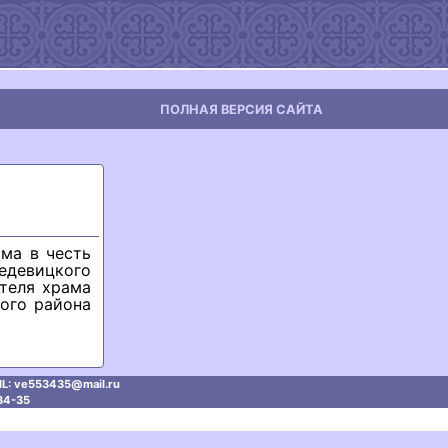
ПОЛНАЯ ВЕРСИЯ САЙТА
ма в честь
едевицкого
теля храма
кого района
L: ve553435@mаil.ru
34-35