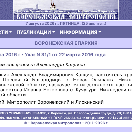
7 августа 2026 г., ПЯТНИЦА, (25 июля ст.)
СТИ
ПУБЛИКАЦИИ
ИНФОРМАЦИЯ
ВОРОНЕЖСКАЯ ЕПАРХИЯ
а 2016 г • Указ N 31/1 от 22 марта 2016 года
ии священника Александра Калдина.
ник Александр Владимирович Калдин, настоятель хра
 Пресвятой Богородицы с. Новая Ольшанка Нижн
ронежской области, назначается на должность настоя
 апостола Иоанна Богослова с. Кучугуры Нижнедевиц
ой области.
ий, Митрополит Воронежский и Лискинский
ОГО УПРАВЛЕНИЯ:
394036, г. Воронеж, ул. Освобождения Труда, д. 20;
E-MAI
ФОНЫ: МНОГОКАНАЛЬНЫЙ +7 (473) 255-34-94;
КАНЦЕЛЯРИЯ +7 (473) 255-
© - Воронежская митрополия - 2011-2026 г.