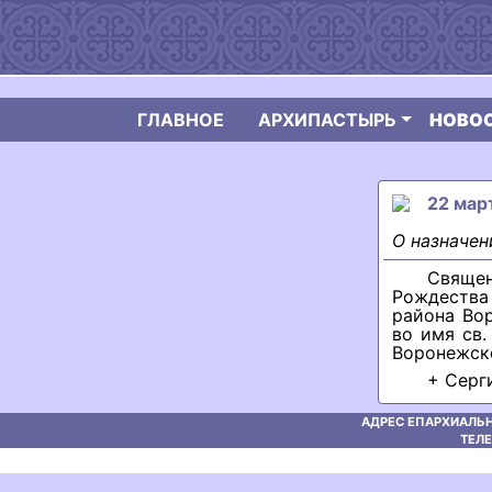
ГЛАВНОЕ
АРХИПАСТЫРЬ
НОВО
22 март
О назначен
Священ
Рождества
района Во
во имя св.
Воронежск
+ Серг
АДРЕС ЕПАРХИАЛЬН
ТЕЛЕ