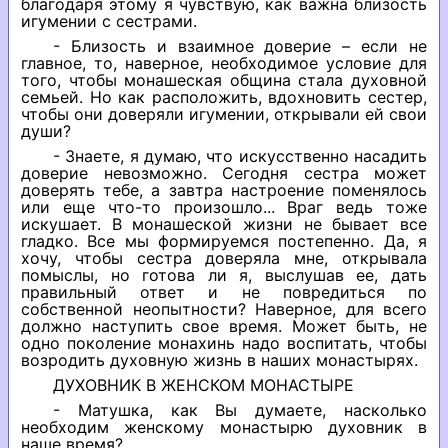
благодаря этому я чувствую, как важна близость
игумении с сестрами.
- Близость и взаимное доверие – если не
главное, то, наверное, необходимое условие для
того, чтобы монашеская община стала духовной
семьей. Но как расположить, вдохновить сестер,
чтобы они доверяли игумении, открывали ей свои
души?
- Знаете, я думаю, что искусственно насадить
доверие невозможно. Сегодня сестра может
доверять тебе, а завтра настроение поменялось
или еще что-то произошло... Враг ведь тоже
искушает. В монашеской жизни не бывает все
гладко. Все мы формируемся постепенно. Да, я
хочу, чтобы сестра доверяла мне, открывала
помыслы, но готова ли я, выслушав ее, дать
правильный ответ и не повредиться по
собственной неопытности? Наверное, для всего
должно наступить свое время. Может быть, не
одно поколение монахинь надо воспитать, чтобы
возродить духовную жизнь в наших монастырях.
ДУХОВНИК В ЖЕНСКОМ МОНАСТЫРЕ
- Матушка, как Вы думаете, насколько
необходим женскому монастырю духовник в
наше время?