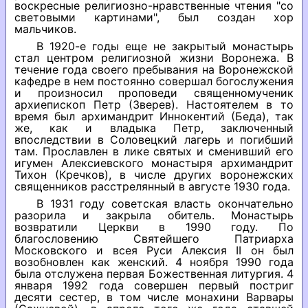
воскресные религиозно-нравственные чтения "со
световыми картинами", был создан хор
мальчиков.
В 1920-е годы еще не закрытый монастырь
стал центром религиозной жизни Воронежа. В
течение года своего пребывания на Воронежской
кафедре в нем постоянно совершал богослужения
и произносил проповеди священномученик
архиепископ Петр (Зверев). Настоятелем в то
время был архимандрит Иннокентий (Беда), так
же, как и владыка Петр, заключенный
впоследствии в Соловецкий лагерь и погибший
там. Прославлен в лике святых и сменивший его
игумен Алексиевского монастыря архимандрит
Тихон (Кречков), в числе других воронежских
священников расстрелянный в августе 1930 года.
В 1931 году советская власть окончательно
разорила и закрыла обитель. Монастырь
возвратили Церкви в 1990 году. По
благословению Святейшего Патриарха
Московского и всея Руси Алексия II он был
возобновлен как женский. 4 ноября 1990 года
была отслужена первая Божественная литургия. 4
января 1992 года совершен первый постриг
десяти сестер, в том числе монахини Варвары