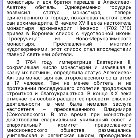
монастырь и вся братия перешла в Алексиево-
Акатову обитель. Одновременно государь
возвысил статус монастыря, теперь
единственного в городе, пожаловав настоятелям
сан архимандрита. В начале XVIII века настоятель
монастыря архимандрит Никанор (1702–1710)
привез в Воронеж список с чудотворной иконы
"Троеручица" из Ново-Иерусалимского
монастыря. Прославленный многими
чудотворениями, этот список стал впоследствии
главной святыней обители.
В 1764 году императрица Екатерина II,
сократившая число монастырей и изъявшая в
казну их вотчины, определила статус Алексиево-
Актова монастыря как второклассного со штатом
в 17 человек. Тем не менее обитель и на
протяжении последующего столетия продолжала
строиться и благоукрашаться. В конце XIX века
отмечается особый расцвет ее просветительской
деятельности, в чем была немалая заслуга
настоятеля – преосвященного Владимира
(Соколовского). В это время при монастыре
действовали епархиальный училищный совет и
епархиальный комитет православного
миссионерского общества, размещались
учительская и регентская школы, проводились