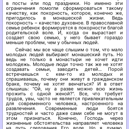
в посты или под праздники. Но именно эти
ограничения помогли сформироваться такому
качеству, как покорность, которое, конечно же,
пригодилось в монашеской жизни. Ведь
покорность – качество духовное. В православной
семье ребенок формируется в покорности благой
родительской воле. И, когда он вырастает и
создает свою семью, у него бывает гораздо
меньше проблем, чем у обычных людей.
Сейчас мы все чаще слышим о том, что мало
молодых людей выбирают монашеский путь. Но
ведь не только в монастыри не хочет идти
молодежь. Молодые люди точно так же не хотят
создавать семьи, заводить детей... Порой
встречаешься с кем-то из молодых и
спрашиваешь, почему они живут в гражданском
браке, почему не хотят венчаться? И в ответ
слышишь: "Ой, ну а разве можно всю жизнь
прожить с одной женой?". Все, что требует
трудов, увы, часто не является привлекательным
для современного человека, настроенного на
развлечения. Современные люди боятся
трудностей и часто даже сами себе не могут в
этом признаться. Конечно, Господь через
жизненные обстоятельства направляет человека
на путь следования Его воле. Но я думаю,