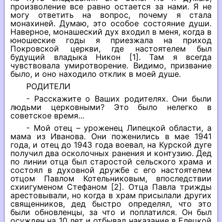
произволение все равно остается за нами. Я не
могу ответить на вопрос, почему я стала
монахиней. Думаю, это особое состояние души.
Наверное, монашеский дух входил в меня, когда в
юношеские годы я приезжала на приход
Покровской церкви, где настоятелем был
будущий владыка Никон [1]. Там я всегда
чувствовала умиротворение. Видимо, призвание
было, и оно находило отклик в моей душе.
РОДИТЕЛИ
- Расскажите о Ваших родителях. Они были
людьми церковными? Это было нелегко в
советское время...
- Мой отец – уроженец Липецкой области, а
мама из Иванова. Они поженились в мае 1941
года, и отец до 1943 года воевал, на Курской дуге
получил два осколочных ранения и контузию. Дед
по линии отца был старостой сельского храма и
состоял в духовной дружбе с его настоятелем
отцом Павлом Котельниковым, впоследствии
схиигуменом Стефаном [2]. Отца Павла трижды
арестовывали, но когда в храм присылали других
священников, дед быстро определял, что это
были обновленцы, за что и поплатился. Он был
осужден на 10 лет и отбывал наказание в Елецкой