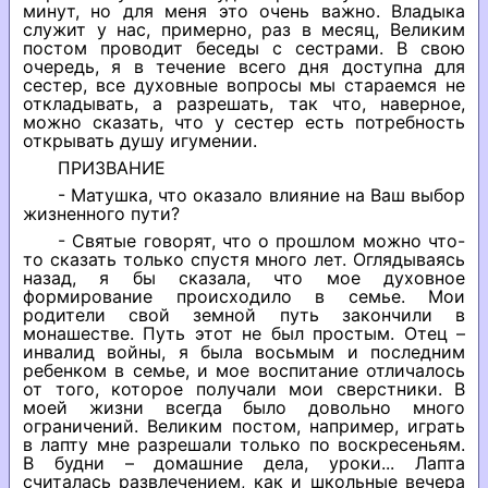
минут, но для меня это очень важно. Владыка
служит у нас, примерно, раз в месяц, Великим
постом проводит беседы с сестрами. В свою
очередь, я в течение всего дня доступна для
сестер, все духовные вопросы мы стараемся не
откладывать, а разрешать, так что, наверное,
можно сказать, что у сестер есть потребность
открывать душу игумении.
ПРИЗВАНИЕ
- Матушка, что оказало влияние на Ваш выбор
жизненного пути?
- Святые говорят, что о прошлом можно что-
то сказать только спустя много лет. Оглядываясь
назад, я бы сказала, что мое духовное
формирование происходило в семье. Мои
родители свой земной путь закончили в
монашестве. Путь этот не был простым. Отец –
инвалид войны, я была восьмым и последним
ребенком в семье, и мое воспитание отличалось
от того, которое получали мои сверстники. В
моей жизни всегда было довольно много
ограничений. Великим постом, например, играть
в лапту мне разрешали только по воскресеньям.
В будни – домашние дела, уроки... Лапта
считалась развлечением, как и школьные вечера