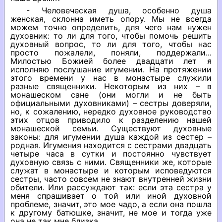
- Человеческая душа, особенно душа
женская, склонна иметь опору. Мы не всегда
можем точно определить, для чего нам нужен
духовник: то ли для того, чтобы помочь решить
духовный вопрос, то ли для того, чтобы нас
просто пожалели, поняли, поддержали...
Милостью Божией более двадцати лет я
исполняю послушание игумении. На протяжении
этого времени у нас в монастыре служили
разные священники. Некоторым из них – в
монашеском сане (они могли и не быть
официальными духовниками) – сестры доверяли,
но, к сожалению, нередко духовное руководство
этих отцов приводило к разделению нашей
монашеской семьи. Существуют духовные
законы: для игумении душа каждой из сестер –
родная. Игумения находится с сестрами двадцать
четыре часа в сутки и постоянно чувствует
духовную связь с ними. Священники же, которые
служат в монастыре и которым исповедуются
сестры, часто совсем не знают внутренней жизни
обители. Или рассуждают так: если эта сестра у
меня спрашивает о той или иной духовной
проблеме, значит, это мое чадо, а если она пошла
к другому батюшке, значит, не мое и тогда уже
она не так мне близка.