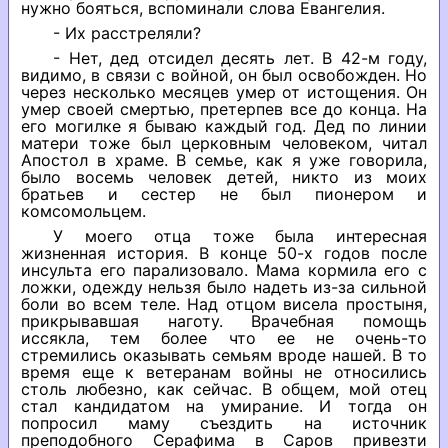
нужно бояться, вспоминали слова Евангелия.
- Их расстреляли?
- Нет, дед отсидел десять лет. В 42-м году,
видимо, в связи с войной, он был освобожден. Но
через несколько месяцев умер от истощения. Он
умер своей смертью, претерпев все до конца. На
его могилке я бываю каждый год. Дед по линии
матери тоже был церковным человеком, читал
Апостол в храме. В семье, как я уже говорила,
было восемь человек детей, никто из моих
братьев и сестер не был пионером и
комсомольцем.
У моего отца тоже была интересная
жизненная история. В конце 50-х годов после
инсульта его парализовало. Мама кормила его с
ложки, одежду нельзя было надеть из-за сильной
боли во всем теле. Над отцом висела простыня,
прикрывавшая наготу. Врачебная помощь
иссякла, тем более что ее не очень-то
стремились оказывать семьям вроде нашей. В то
время еще к ветеранам войны не относились
столь любезно, как сейчас. В общем, мой отец
стал кандидатом на умирание. И тогда он
попросил маму съездить на источник
преподобного Серафима в Саров привезти