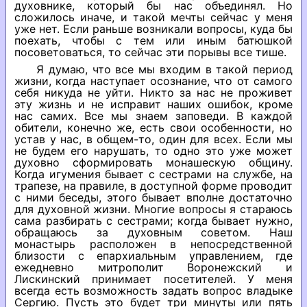
духовнике, который бы нас объединял. Но
сложилось иначе, и такой мечты сейчас у меня
уже нет. Если раньше возникали вопросы, куда бы
поехать, чтобы с тем или иным батюшкой
посоветоваться, то сейчас эти порывы все тише.
Я думаю, что все мы входим в такой период
жизни, когда наступает осознание, что от самого
себя никуда не уйти. Никто за нас не проживет
эту жизнь и не исправит наших ошибок, кроме
нас самих. Все мы знаем заповеди. В каждой
обители, конечно же, есть свои особенности, но
устав у нас, в общем-то, один для всех. Если мы
не будем его нарушать, то одно это уже может
духовно сформировать монашескую общину.
Когда игумения бывает с сестрами на службе, на
трапезе, на правиле, в доступной форме проводит
с ними беседы, этого бывает вполне достаточно
для духовной жизни. Многие вопросы я стараюсь
сама разбирать с сестрами; когда бывает нужно,
обращаюсь за духовным советом. Наш
монастырь расположен в непосредственной
близости с епархиальным управлением, где
ежедневно митрополит Воронежский и
Лискинский принимает посетителей. У меня
всегда есть возможность задать вопрос владыке
Сергию. Пусть это будет три минуты или пять