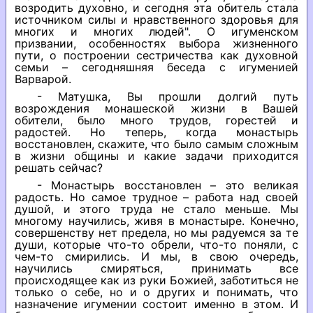
возродить духовно, и сегодня эта обитель стала
источником силы и нравственного здоровья для
многих и многих людей". О игуменском
призвании, особенностях выбора жизненного
пути, о построении сестричества как духовной
семьи – сегодняшняя беседа с игуменией
Варварой.
- Матушка, Вы прошли долгий путь
возрождения монашеской жизни в Вашей
обители, было много трудов, горестей и
радостей. Но теперь, когда монастырь
восстановлен, скажите, что было самым сложным
в жизни общины и какие задачи приходится
решать сейчас?
- Монастырь восстановлен – это великая
радость. Но самое трудное – работа над своей
душой, и этого труда не стало меньше. Мы
многому научились, живя в монастыре. Конечно,
совершенству нет предела, но мы радуемся за те
души, которые что-то обрели, что-то поняли, с
чем-то смирились. И мы, в свою очередь,
научились смиряться, принимать все
происходящее как из руки Божией, заботиться не
только о себе, но и о других и понимать, что
назначение игумении состоит именно в этом. И