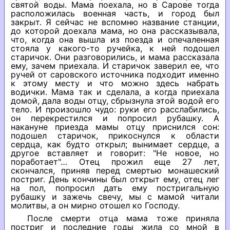
святой воды. Мама поехала, но в Сарове тогда
расположилась военная часть, и город был
закрыт. Я сейчас не вспомню название станции,
до которой доехала мама, но она рассказывала,
что, когда она вышла из поезда и опечаленная
стояла у какого-то ручейка, к ней подошел
старичок. Они разговорились, и мама рассказала
ему, зачем приехала. И старичок заверил ее, что
ручей от саровского источника подходит именно
к этому месту и что можно здесь набрать
водички. Мама так и сделала, а когда приехала
домой, дала воды отцу, сбрызнула этой водой его
тело. И произошло чудо: руки его расслабились,
он перекрестился и попросил рубашку. А
накануне приезда мамы отцу приснился сон:
подошел старичок, прикоснулся к области
сердца, как будто открыл; вынимает сердце, а
другое вставляет и говорит: "Не новое, но
поработает"… Отец прожил еще 27 лет,
скончался, приняв перед смертью монашеский
постриг. День кончины был открыт ему, отец лег
на пол, попросил дать ему постригальную
рубашку и зажечь свечу, мы с мамой читали
молитвы, а он мирно отошел ко Господу.
После смерти отца мама тоже приняла
постриг и последние годы жила со мной в