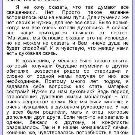
Я не хочу сказать, что так думают все
священники. Нет. Просто такое явление
встречалось нам на нашем пути. Для игумении же
нет своих и чужих, для нее все свои. Было время,
когда мы все очень хотели духовника. А сейчас
все чаще приходится слышать от сестер:
"Матушка, мы батюшке сказали это на исповеди,
но не можем не сказать и Вам, иначе душа не
будет спокойна". И я чувствую, что между нами
есть духовная связь.
К сожалению, у меня не было такого опыта,
который получали будущие игумении в других
обителях, возрастая рядом со старицами и
словно от родной мамы получая от них все
необходимое. Поэтому много лет подряд я
задавала себе вопросы: как стать матерью
сестрам? Нужен ли нам духовник? Ведь период
становления духовной жизни монастыря – это
очень непростое время. Все мы были моложе и
очень нуждались в духовном руководстве. У нас
у всех были родители, мать и отец, которые
дополняли друг друга. Если чего-то не хватало в
одном, бежали к другому, и конфликты
разрешались. Так и в нашей монашеской семье,
конечно же, чувствовалась потребность в таком