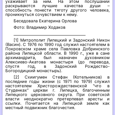
ухаживает за ним. На этом послушании
раскрываются лучшие качества души –
способность понести тяготу другого человека,
проникнуться сочувствием к нему.
Беседовала Екатерина Орлова
Фото: Владимир Ходаков
________________________________________
[1] Митрополит Липецкий и Задонский Никон
(Васин). С 1976 по 1990 год служил настоятелем в
Покровском храме села Павловка Добринского
района Липецкой области. В 1990 г., уже в сане
архимандрита, был назначен духовником
Алексиево-Акатова монастыря (до перевода,
спустя год, в Задонский Рождество-
Богородицкий монастырь).
[2] Cхиигумен Стефан (Котельников) в
последние годы жизни (с 1971 по 1979) служил
настоятелем Христорождественской "что в
Студенках" церкви г. Липецка, благочинным
Липецкого церковного округа. При советской
власти неоднократно претерпевал аресты и
ссылки. Почитается на Липецкой земле как
местный подвижник благочестия.
________________________________________