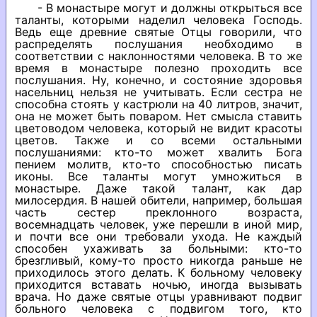
- В монастыре могут и должны открыться все
таланты, которыми наделил человека Господь.
Ведь еще древние святые Отцы говорили, что
распределять послушания необходимо в
соответствии с наклонностями человека. В то же
время в монастыре полезно проходить все
послушания. Ну, конечно, и состояние здоровья
насельниц нельзя не учитывать. Если сестра не
способна стоять у кастрюли на 40 литров, значит,
она не может быть поваром. Нет смысла ставить
цветоводом человека, который не видит красоты
цветов. Также и со всеми остальными
послушаниями: кто-то может хвалить Бога
пением молитв, кто-то способностью писать
иконы. Все таланты могут умножиться в
монастыре. Даже такой талант, как дар
милосердия. В нашей обители, например, большая
часть сестер преклонного возраста,
восемнадцать человек, уже перешли в иной мир,
и почти все они требовали ухода. Не каждый
способен ухаживать за больными: кто-то
брезгливый, кому-то просто никогда раньше не
приходилось этого делать. К больному человеку
приходится вставать ночью, иногда вызывать
врача. Но даже святые отцы уравнивают подвиг
больного человека с подвигом того, кто