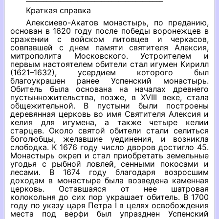
Краткая справка
Алексиево-Акатов монастырь, по преданию,
основан в 1620 году после победы воронежцев в
сражении с войском литовцев и черкасов,
совпавшей с днем памяти святителя Алексия,
митрополита Московского. Устроителем и
первым настоятелем обители стал игумен Кирилл
(1621–1632), усердием которого был
благоукрашен ранее Успенский монастырь.
Обитель была основана на началах древнего
пустынножительства, позже, в XVIII веке, стала
общежительной. В пустыни были построены
деревянная церковь во имя Святителя Алексия и
келия для игумена, а также четыре келии
старцев. Около святой обители стали селиться
боголюбцы, желавшие уединения, и возникла
слободка. К 1676 году число дворов достигло 45.
Монастырь окреп и стал приобретать земельные
угодья с рыбной ловлей, сенными покосами и
лесами. В 1674 году благодаря возросшим
доходам в монастыре была возведена каменная
церковь. Оставшаяся от нее шатровая
колокольня до сих пор украшает обитель. В 1700
году по указу царя Петра I в целях освобождения
места под верфи был упразднен Успенский