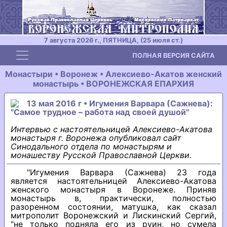
7 августа 2026 г., ПЯТНИЦА, (25 июля ст.)
Toggle navigation
ПОЛНАЯ ВЕРСИЯ САЙТА
Монастыри • Воронеж • Алексиево-Акатов женский
монастырь • ВОРОНЕЖСКАЯ ЕПАРХИЯ
13 мая 2016 г • Игумения Варвара (Сажнева):
"Самое трудное – работа над своей душой"
Интервью с настоятельницей Алексиево-Акатова
монастыря г. Воронежа опубликовал сайт
Синодального отдела по монастырям и
монашеству Русской Православной Церкви.
"Игумения Варвара (Сажнева) 23 года
является настоятельницей Алексиево-Акатова
женского монастыря в Воронеже. Приняв
монастырь в, практически, полностью
разоренном состоянии, матушка, как сказал
митрополит Воронежский и Лискинский Сергий,
"не только подняла его из руин, но сумела