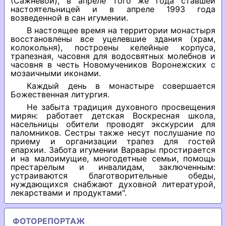
(Сажневой), в апреле того же года ставшей
настоятельницей и в апреле 1993 года
возведенной в сан игумении.
В настоящее время на территории монастыря
восстановлены все уцелевшие здания (храм,
колокольня), построены келейные корпуса,
трапезная, часовня для водосвятных молебнов и
часовня в честь Новомучеников Воронежских с
мозаичными иконами.
Каждый день в монастыре совершается
Божественная литургия.
Не забыта традиция духовного просвещения
мирян: работает детская Воскресная школа,
насельницы обители проводят экскурсии для
паломников. Сестры также несут послушание по
приему и организации трапез для гостей
епархии. Забота игумении Варвары простирается
и на малоимущие, многодетные семьи, помощь
престарелым и инвалидам, заключенным:
устраиваются благотворительные обеды,
нуждающихся снабжают духовной литературой,
лекарствами и продуктами".
ФОТОРЕПОРТАЖ