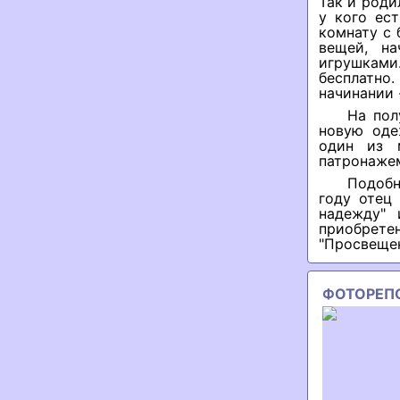
Так и роди
у кого ес
комнату с 
вещей, на
игрушками
бесплатно
начинании 
На пол
новую оде
один из 
патронажем
Подобн
году отец
надежду" 
приобретен
"Просвещен
ФОТОРЕП