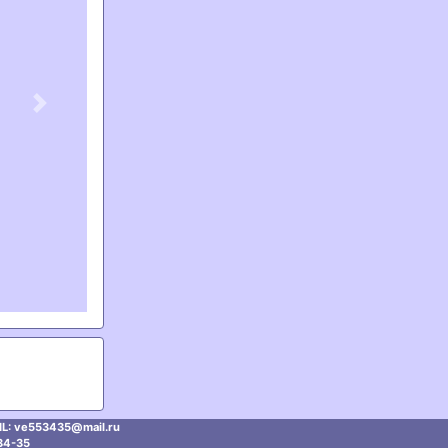
Next
L: ve553435@mаil.ru
34-35