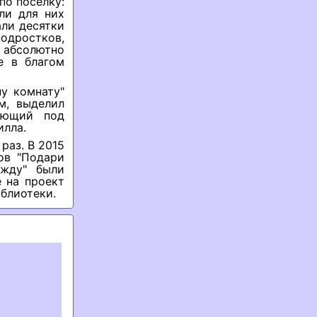
по поселку:
ли для них
али десятки
одростков,
 абсолютно
е в благом
у комнату"
м, выделил
ающий под
илла.
раз. В 2015
ов "Подари
ежду" были
е на проект
блиотеки.