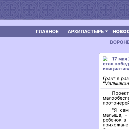
ГЛАВНОЕ
АРХИПАСТЫРЬ
НОВО
ВОРОНЕЖ
17 мая
стал побе
инициатив
Грант в ра
"Малышкина
Проект
малообесп
протоиерей
"Я сам
малыша, -
ребенок в
прихожане