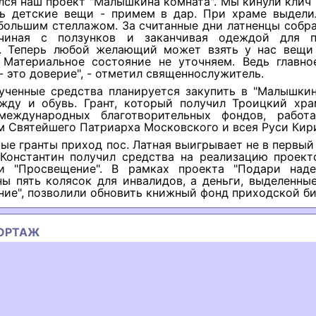
лся наш проект "Малышкина комната". Мы кинули клич 
ть детские вещи - примем в дар. При храме выдели
большим стеллажом. За считанные дни латненцы собр
чиная с ползунков и заканчивая одеждой для п
. Теперь любой желающий может взять у нас вещи
. Материальное состояние не уточняем. Ведь главно
- это доверие", - отметил священнослужитель.
ученные средства планируется закупить в "Малышкин
жду и обувь. Грант, который получил Троицкий хра
международных благотворительных фондов, работ
 Святейшего Патриарха Московского и всея Руси Кир
ые гранты приход пос. Латная выигрывает не в первый 
 Константин получил средства на реализацию проект
и "Просвещение". В рамках проекта "Подари над
ы пять колясок для инвалидов, а деньги, выделенны
ие", позволили обновить книжный фонд приходской би
ОРТАЖ