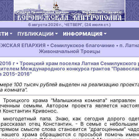
6 августа 2026 г., ЧЕТВЕРГ, (24 июля ст.)
СТИ
ПУБЛИКАЦИИ
ИНФОРМАЦИЯ
СКАЯ ЕПАРХИЯ • Семилукское благочиние • п. Латна
Живоначальной Троицы
 2016 г • Троицкий храм поселка Латная Семилукского
дителем Международного конкурса грантов "Правосла
а 2015-2016"
змере 100 тысяч рублей выделен на реализацию проект
 комната".
 Троицкого храма "Малышкина комната" направлен
еченным семьям. Автором проекта является настоя
 Константин Кривонос.
 многодетный папа. Знаю, как сегодня дорого оде
 рассказал отец Константин. - В семье с небольшим
 прямом смысле слова становится "драгоценным" чадо
 нашего храма обращаются с просьбой помочь имен