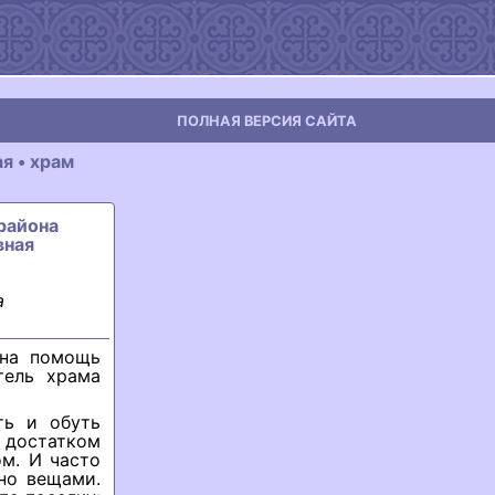
ПОЛНАЯ ВЕРСИЯ САЙТА
я • храм
 района
вная
а
 на помощь
тель храма
ть и обуть
 достатком
м. И часто
но вещами.