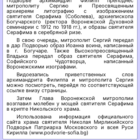
Подворье архимандрит Филипп преподнес
митрополиту Сергию и Преосвященным
архиереям литографию с изображением
святителя Серафима (Соболева), архиепископа
Богучарского (ректора Воронежской Духовной
семинарии с 1912 по 1918 гг.), и образы святителя
Серафима в серебряной ризе.
В свою очередь, митрополит Сергий передал
в дар Подворью образ Иоанна воина, написанный
в г. Богучаре. Также Высокопреосвященный
Владыка передал образ святителя Серафима,
Софийского Чудотворца, написанный
Воронежскими изографами.
Видоезапись приветственных слов
архимандрита Филиппа и митрополита Сергия
можно посмотреть, перейдя по соответствующей
ссылке внизу страницы.
Затем Глава Воронежской митрополии
возглавил молебен у мощей святителя Серафима
в крипте Никольского храма.
Использована информация официального
сайта храма святителя Николая Мирликийского
Подворья Патриарха Московского и всея Руси
Кирилла (www.podvorie-sofia.bg)