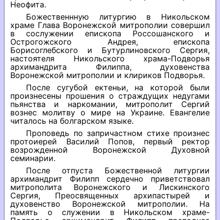
Неофита.
Божественнную литургию в Никольском
храме Глава Воронежской митрополии совершил
в сослужении епископа Россошанского и
Острогожского Андрея, епископа
Борисоглебского и Бутурлиновского Сергия,
настоятеля Никольского храма-Подворья
архимандрита Филиппа, духовенства
Воронежской митрополии и клириков Подворья.
После сугубой ектеньи, на которой были
произнесены прошения о страждущих недугами
пьянства и наркомании, митрополит Сергий
вознес молитву о мире на Украине. Евангелие
читалось на болгарском языке.
Проповедь по запричастном стихе произнес
протоиерей Василий Попов, первый ректор
возрожденной Воронежской Духовной
семинарии.
После отпуста Божественной литургии
архимандрит Филипп сердечно приветствовал
митрополита Воронежского и Лискинского
Сергия, Преосвященных архипастырей и
духовенство Воронежской митрополии. На
память о служении в Никольском храме-