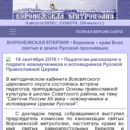
8 августа 2026 г., СУББОТА, (26 июля ст.)
Toggle navigation
ПОЛНАЯ ВЕРСИЯ САЙТА
ВОРОНЕЖСКАЯ ЕПАРХИЯ • Воронеж • храм Всех
святых в земле Русской просиявших
14 сентября 2016 г • Педагогам рассказали о
подвиге новомучеников и исповедников Русской
Православной Церкви
В методическом кабинете Всесвятского
церковного округа состоялась встреча
педагогов, преподающих Основы православной
культуры в школах Советского района, на тему
"Светочи России XX века – новомученики и
исповедники Церкви Русской".
С докладом перед собравшимися выступил
председатель комиссии по канонизации святых
Воронежской митрополии, настоятель храма во
имя святых равноапостольных Кирилла и